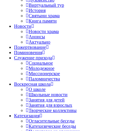
Виртуальный тур
История
Святыни храма
Книга памяти
Новости
Новости храма
Анонсы
Актуально
Пожертвование
Поминовения
Служение прихода
Социальное
Молодежное
Миссионерское
Паломничества
Воскресная школа
О школе
Школьные новости
Занятия для детей
Занятия для взрослых
Творческие коллективы
Катехизация
Огласительные беседы
Катехизические беседы