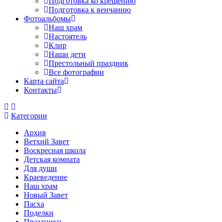
Подготовка ко крещению
Подготовка к венчанию
Фотоальбомы
Наш храм
Настоятель
Клир
Наши дети
Престольный праздник
Все фотографии
Карта сайта
Контакты
Категории
Архив
Ветхий Завет
Воскресная школа
Детская комната
Для души
Краеведение
Наш храм
Новый Завет
Пасха
Поделки
Праздники