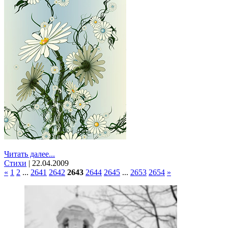
Читать далее...
Стихи
|
22.04.2009
«
1
2
...
2641
2642
2643
2644
2645
...
2653
2654
»