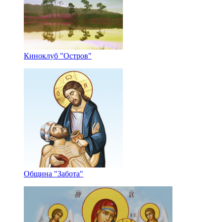
Киноклуб "Остров"
Община "Забота"