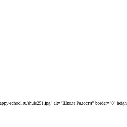
//happy-school.ru/shule251.jpg" alt="Школа Радости" border="0" hei