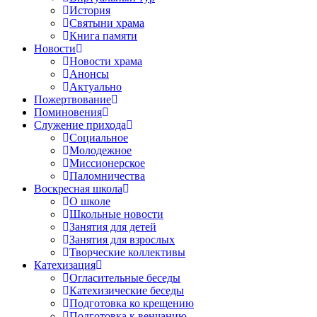
История
Святыни храма
Книга памяти
Новости
Новости храма
Анонсы
Актуально
Пожертвование
Поминовения
Служение прихода
Социальное
Молодежное
Миссионерское
Паломничества
Воскресная школа
О школе
Школьные новости
Занятия для детей
Занятия для взрослых
Творческие коллективы
Катехизация
Огласительные беседы
Катехизические беседы
Подготовка ко крещению
Подготовка к венчанию