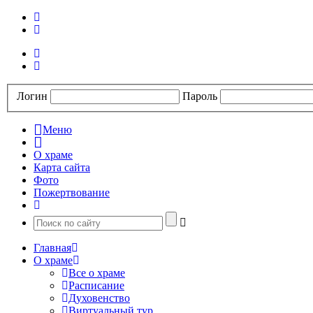
Логин
Пароль
Меню
О храме
Карта сайта
Фото
Пожертвование
Главная
О храме
Все о храме
Расписание
Духовенство
Виртуальный тур