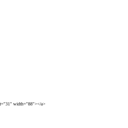
ght="31" width="88"></a>