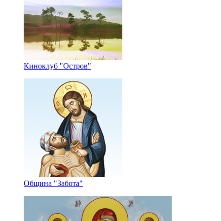
Киноклуб "Остров"
Община "Забота"