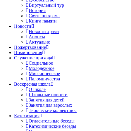
Виртуальный тур
История
Святыни храма
Книга памяти
Новости
Новости храма
Анонсы
Актуально
Пожертвование
Поминовения
Служение прихода
Социальное
Молодежное
Миссионерское
Паломничества
Воскресная школа
О школе
Школьные новости
Занятия для детей
Занятия для взрослых
Творческие коллективы
Катехизация
Огласительные беседы
Катехизические беседы