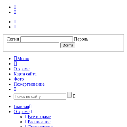
Логин
Пароль
Меню
О храме
Карта сайта
Фото
Пожертвование
Главная
О храме
Все о храме
Расписание
Духовенство