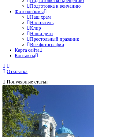
Подготовка ко крещению
Подготовка к венчанию
Фотоальбомы
Наш храм
Настоятель
Клир
Наши дети
Престольный праздник
Все фотографии
Карта сайта
Контакты
Открытка
Популярные статьи