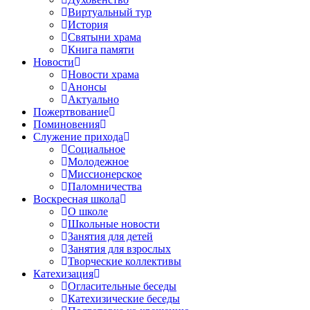
Виртуальный тур
История
Святыни храма
Книга памяти
Новости
Новости храма
Анонсы
Актуально
Пожертвование
Поминовения
Служение прихода
Социальное
Молодежное
Миссионерское
Паломничества
Воскресная школа
О школе
Школьные новости
Занятия для детей
Занятия для взрослых
Творческие коллективы
Катехизация
Огласительные беседы
Катехизические беседы