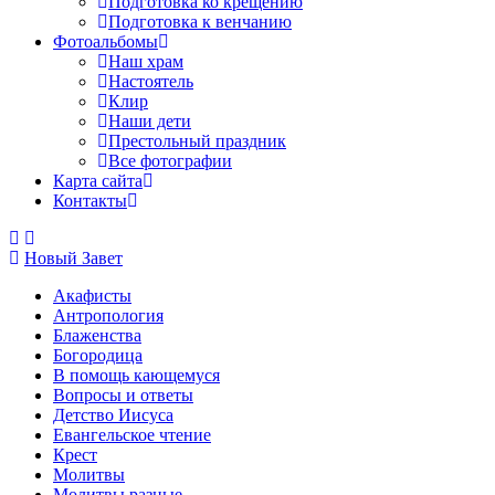
Подготовка ко крещению
Подготовка к венчанию
Фотоальбомы
Наш храм
Настоятель
Клир
Наши дети
Престольный праздник
Все фотографии
Карта сайта
Контакты
Новый Завет
Акафисты
Антропология
Блаженства
Богородица
В помощь кающемуся
Вопросы и ответы
Детство Иисуса
Евангельское чтение
Крест
Молитвы
Молитвы разные