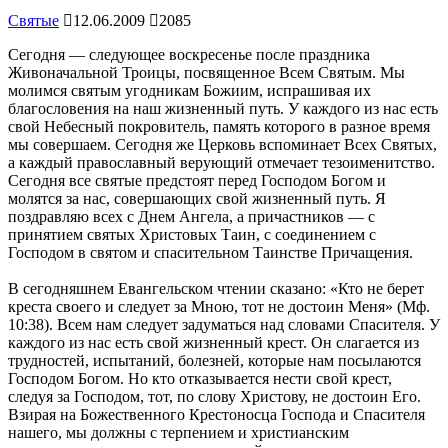
Святые
12.06.2009
2085
Сегодня — следующее воскресенье после праздника
Живоначальной Троицы, посвященное Всем Святым. Мы
молимся святым угодникам Божиим, испрашивая их
благословения на наш жизненный путь. У каждого из нас есть
свой Небесный покровитель, память которого в разное время
мы совершаем. Сегодня же Церковь вспоминает Всех Святых,
а каждый православный верующий отмечает тезоименитство.
Сегодня все святые предстоят перед Господом Богом и
молятся за нас, совершающих свой жизненный путь. Я
поздравляю всех с Днем Ангела, а причастников — с
принятием святых Христовых Таин, с соединением с
Господом в святом и спасительном Таинстве Причащения.
В сегодняшнем Евангельском чтении сказано: «Кто не берет
креста своего и следует за Мною, тот не достоин Меня» (Мф.
10:38). Всем нам следует задуматься над словами Спасителя. У
каждого из нас есть свой жизненный крест. Он слагается из
трудностей, испытаний, болезней, которые нам посылаются
Господом Богом. Но кто отказывается нести свой крест,
следуя за Господом, тот, по слову Христову, не достоин Его.
Взирая на Божественного Крестоносца Господа и Спасителя
нашего, мы должны с терпением и христианским