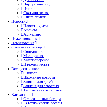
Виртуальный тур
История
Святыни храма
Книга памяти
Новости
Новости храма
Анонсы
Актуально
Пожертвование
Поминовения
Служение прихода
Социальное
Молодежное
Миссионерское
Паломничества
Воскресная школа
О школе
Школьные новости
Занятия для детей
Занятия для взрослых
Творческие коллективы
Катехизация
Огласительные беседы
Катехизические беседы