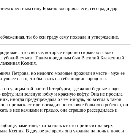
ием крестным силу Божию восприяла еси, сего ради дар
еблаженная, ты бо еси граду сему похвала и утверждение.
родивые - это святые, которые нарочно скрывают свою
ых глубокий смысл. Таким юродивым был Василий Блаженный
блаженная Ксения.
овича Петрова, но недолго молодые прожили вместе - муж ее
уло ее на то, чтобы взять на себя подвиг юродства.
а по улицам той части Петербурга, где жили бедные люди.
ую кофту, или зеленую юбку и красную кофту. Она не просила
них, иногда предупреждала о чем-нибудь, но всегда в такой
 она приласкает или погладит по головке больного ребенка, он
сать в нее камнями и грязью, она страшно рассердилась и
бище, заметили, что за ночь кто-то приносит на верх
ла Ксения. В другое же время она уходила на ночь в поле и