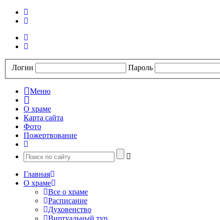
Логин
Пароль
Меню
О храме
Карта сайта
Фото
Пожертвование
Главная
О храме
Все о храме
Расписание
Духовенство
Виртуальный тур