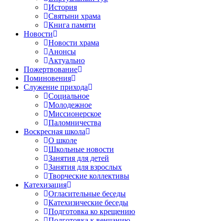
История
Святыни храма
Книга памяти
Новости
Новости храма
Анонсы
Актуально
Пожертвование
Поминовения
Служение прихода
Социальное
Молодежное
Миссионерское
Паломничества
Воскресная школа
О школе
Школьные новости
Занятия для детей
Занятия для взрослых
Творческие коллективы
Катехизация
Огласительные беседы
Катехизические беседы
Подготовка ко крещению
Подготовка к венчанию