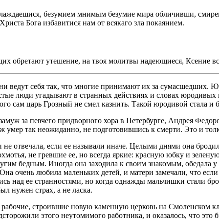
лаждаешися, безумием мнимым безумие мира обличивши, смирен
риста Бога избавитися нам от всякаго зла покаянием.
ящих обретают утешение, на твоя молитвы надеющиеся, Ксение вс
они ведут себя так, что многие принимают их за сумасшедших. Ю
ростые люди угадывают в странных действиях и словах юродив
ого сам царь Грозный не смел казнить. Такой юродивой стала и 
замуж за певчего придворного хора в Петербурге, Андрея Федор
 умер так неожиданно, не подготовившись к смерти. Это и толкн
 не отвечала, если ее называли иначе. Целыми днями она бродил
лохмотья, не гревшие ее, но всегда яркие: красную юбку и зелен
ругим бедным. Иногда она заходила к своим знакомым, обедала у 
 Она очень любила маленьких детей, и матери замечали, что если
ись над ее странностями, но когда однажды мальчишки стали бро
ыл нужен страх, а не ласка.
 рабочие, строившие новую каменную церковь на Смоленском клад
торожили этого неутомимого работника, и оказалось, что это бы