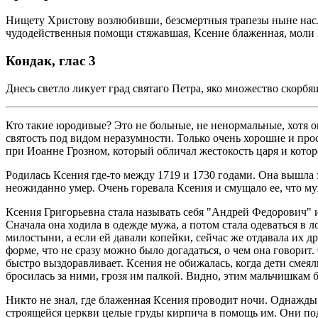
Нищету Христову возлюбивши, безсмертныя трапезы ныне нас
чудодейственныя помощи стяжавшая, Ксение блаженная, моли Х
Кондак, глас 3
Днесь светло ликует град святаго Петра, яко множество скорб
Кто такие юродивые? Это не больные, не ненормальные, хотя 
святость под видом неразумности. Только очень хорошие и п
при Иоанне Грозном, который обличал жестокость царя и котор
Родилась Ксения где-то между 1719 и 1730 годами. Она вышла 
неожиданно умер. Очень горевала Ксения и смущало ее, что муж
Ксения Григорьевна стала называть себя "Андрей Федорович" и
Сначала она ходила в одежде мужа, а потом стала одеваться в 
милостыни, а если ей давали копейки, сейчас же отдавала их д
форме, что не сразу можно было догадаться, о чем она говорит.
быстро выздоравливает. Ксения не обижалась, когда дети смеял
бросилась за ними, грозя им палкой. Видно, этим мальчишкам б
Никто не знал, где блаженная Ксения проводит ночи. Однажды
строящейся церкви целые груды кирпича в помощь им. Они подс