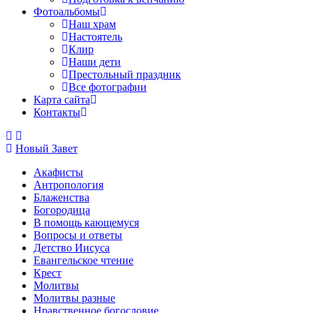
Фотоальбомы
Наш храм
Настоятель
Клир
Наши дети
Престольный праздник
Все фотографии
Карта сайта
Контакты
Новый Завет
Акафисты
Антропология
Блаженства
Богородица
В помощь кающемуся
Вопросы и ответы
Детство Иисуса
Евангельское чтение
Крест
Молитвы
Молитвы разные
Нравственное богословие