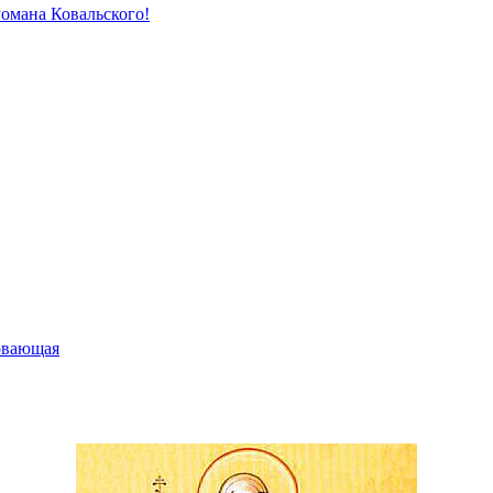
Романа Ковальского!
овающая