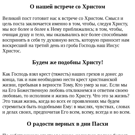
О нашей встрече со Христом
Великий пост готовит нас к встрече со Христом. Смысл и
цель поста заключается именно в том, чтобы, следуя Христу,
мы все более и более к Нему приближались; в том, чтобы,
очищая душу и тело, мы оказывались все более способными
воспринять в себя ту духовную весть, которую приносит нам
воскресший на третий день из гроба Господь наш Иисус
Христос.
Будем же подобны Христу!
Как Господь взял крест (тяжесть) наших грехов и донес до
конца, так и нам необходимо нести крест христианской
жизни, пребывая в верности Тому, Кто умер за нас. Если мы
на Его Божественную любовь откликнемся и ответим своею
любовью, то исполним и жизнь по Христу. Что это за жизнь?
Это такая жизнь, когда во всех ее проявлениях мы будем
стремиться быть подобными Ему: в мыслях, чувствах, словах
и делах своих, предпочитая Его всем, всему, всегда и во всем.
О радости верных в дни Пасхи