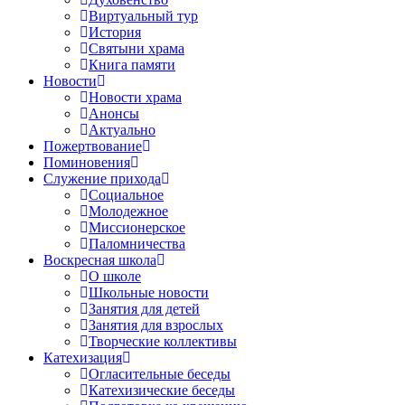
Виртуальный тур
История
Святыни храма
Книга памяти
Новости
Новости храма
Анонсы
Актуально
Пожертвование
Поминовения
Служение прихода
Социальное
Молодежное
Миссионерское
Паломничества
Воскресная школа
О школе
Школьные новости
Занятия для детей
Занятия для взрослых
Творческие коллективы
Катехизация
Огласительные беседы
Катехизические беседы