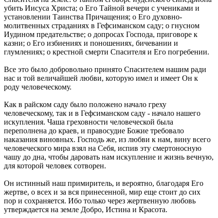
убить Иисуса Христа; о Его Тайной вечери с учениками и
установлении Таинства Причащения; о Его духовно-
молитвенных страданиях в Гефсиманском саду; о гнусном
Иудином предательстве; о допросах Господа, приговоре к
казни; о Его избиениях и поношениях, бичевании и
глумлениях; о крестной смерти Спасителя и Его погребении.
Все это было добровольно принято Спасителем нашим ради
нас и той величайшей любви, которую имел и имеет Он к
роду человеческому.
Как в райском саду было положено начало греху
человеческому, так и в Гефсиманском саду - начало нашего
искупления. Чаша греховности человеческой была
переполнена до краев, и правосудие Божие требовало
наказания виновных. Господь же, из любви к нам, вину всего
человеческого мира взял на Себя, испив эту смертоносную
чашу до дна, чтобы даровать нам искупление и жизнь вечную,
для которой человек сотворен.
Он истинный наш примиритель, и вероятно, благодаря Его
жертве, о всех и за вся принесенной, мир еще стоит до сих
пор и сохраняется. Ибо только через жертвенную любовь
утверждается на земле Добро, Истина и Красота.