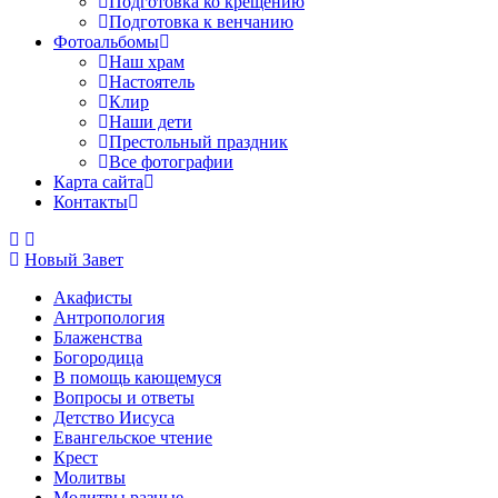
Подготовка ко крещению
Подготовка к венчанию
Фотоальбомы
Наш храм
Настоятель
Клир
Наши дети
Престольный праздник
Все фотографии
Карта сайта
Контакты
Новый Завет
Акафисты
Антропология
Блаженства
Богородица
В помощь кающемуся
Вопросы и ответы
Детство Иисуса
Евангельское чтение
Крест
Молитвы
Молитвы разные