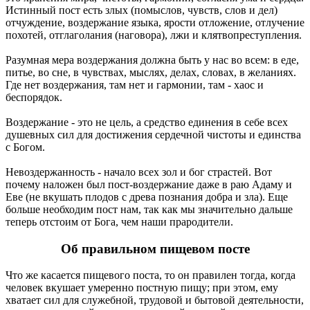
Истинный пост есть злых (помыслов, чувств, слов и дел)
отчуждение, воздержание языка, ярости отложение, отлучение
похотей, отглаголания (наговора), лжи и клятвопреступления.
Разумная мера воздержания должна быть у нас во всем: в еде,
питье, во сне, в чувствах, мыслях, делах, словах, в желаниях.
Где нет воздержания, там нет и гармонии, там - хаос и
беспорядок.
Воздержание - это не цель, а средство единения в себе всех
душевных сил для достижения сердечной чистоты и единства
с Богом.
Невоздержанность - начало всех зол и бог страстей. Вот
почему наложен был пост-воздержание даже в раю Адаму и
Еве (не вкушать плодов с древа познания добра и зла). Еще
больше необходим пост нам, так как мы значительно дальше
теперь отстоим от Бога, чем наши прародители.
Об правильном пищевом посте
Что же касается пищевого поста, то он правилен тогда, когда
человек вкушает умеренно постную пищу; при этом, ему
хватает сил для служебной, трудовой и бытовой деятельности,