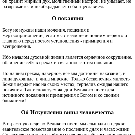
он хранит мирный дух, молитвенный настрой, не унывает, не
раздражается и не обкрадывает себя тщеславием.
О покаянии
Богу не нужны наши моления, пощения и
жертвоприношения, если мы с вами не исполним первого и
главного перед постом установления - примирения и
всепрощения.
Ибо началом духовной жизни является сердечное сокрушение,
обличение себя в грехах и связанное с этим покаяние.
По нашим грехам, наверное, все мы достойны наказания, и
лица духовные, и лица мирские. Только бесконечная милость
Божия держит нас на своих местах, терпелив ожидая нашего
покаяния. Так используем же дни Великого поста для
истинного покаяния и примирения с Богом и со своими
ближними!
Об Искуплении вины человечества
В страстную неделю Великого поста мы слышали в церкви
евангельское повествование о последних днях и часах жизни
Спасителя на земле: о тайном сговоре иудейского синедриона