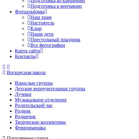
Подготовка ко крещению
Подготовка к венчанию
Фотоальбомы
Наш храм
Настоятель
Клир
Наши дети
Престольный праздник
Все фотографии
Карта сайта
Контакты
Воскресная школа
Взрослые группы
Детские вероучительные группы
Лучики
Музыкальное отделение
Родительский час
Родник
Родничок
Творческие коллективы
Февроньюшка
Популярные статьи