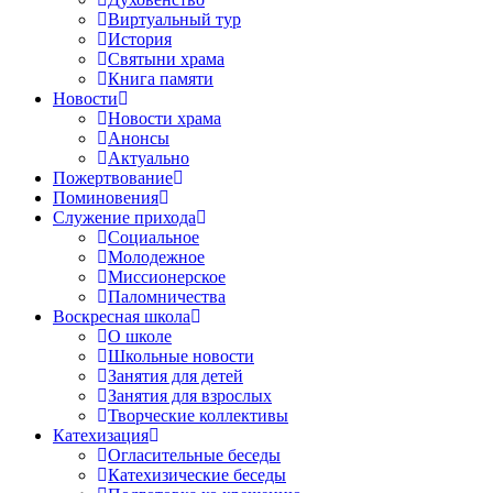
Виртуальный тур
История
Святыни храма
Книга памяти
Новости
Новости храма
Анонсы
Актуально
Пожертвование
Поминовения
Служение прихода
Социальное
Молодежное
Миссионерское
Паломничества
Воскресная школа
О школе
Школьные новости
Занятия для детей
Занятия для взрослых
Творческие коллективы
Катехизация
Огласительные беседы
Катехизические беседы