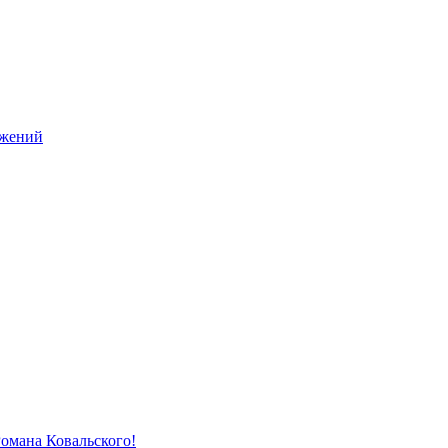
ужений
Романа Ковальского!