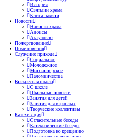
История
Святыни храма
Книга памяти
Новости
Новости храма
Анонсы
Актуально
Пожертвование
Поминовения
Служение прихода
Социальное
Молодежное
Миссионерское
Паломничества
Воскресная школа
О школе
Школьные новости
Занятия для детей
Занятия для взрослых
Творческие коллективы
Катехизация
Огласительные беседы
Катехизические беседы
Подготовка ко крещению
Подготовка к венчанию