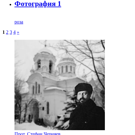
Фотография 1
роза
1
2
3
4
»
Прот. Стефан Черняев