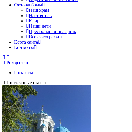
Фотоальбомы
Наш храм
Настоятель
Клир
Наши дети
Престольный праздник
Все фотографии
Карта сайта
Контакты
Рождество
Раскраски
Популярные статьи