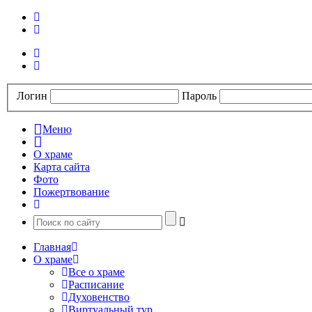
Логин
Пароль
Меню
О храме
Карта сайта
Фото
Пожертвование
Главная
О храме
Все о храме
Расписание
Духовенство
Виртуальный тур