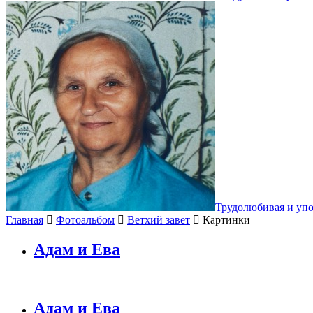
Трудолюбивая и уп
Главная
Фотоальбом
Ветхий завет
Картинки
Адам и Ева
Адам и Ева