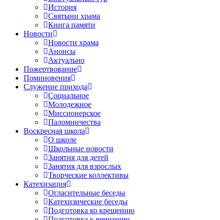
История
Святыни храма
Книга памяти
Новости
Новости храма
Анонсы
Актуально
Пожертвование
Поминовения
Служение прихода
Социальное
Молодежное
Миссионерское
Паломничества
Воскресная школа
О школе
Школьные новости
Занятия для детей
Занятия для взрослых
Творческие коллективы
Катехизация
Огласительные беседы
Катехизические беседы
Подготовка ко крещению
Подготовка к венчанию