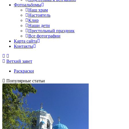
Фотоальбомы
Наш храм
Настоятель
Клир
Наши дети
Престольный праздник
Все фотографии
Карта сайта
Контакты
Ветхий завет
Раскраски
Популярные статьи