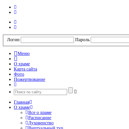
Логин
Пароль
Меню
О храме
Карта сайта
Фото
Пожертвование
Главная
О храме
Все о храме
Расписание
Духовенство
Виртуальный тур