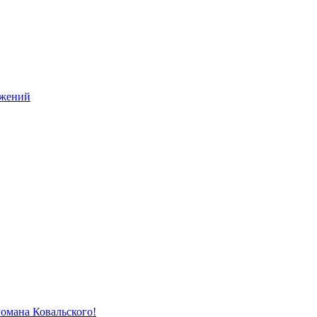
ужений
Романа Ковальского!