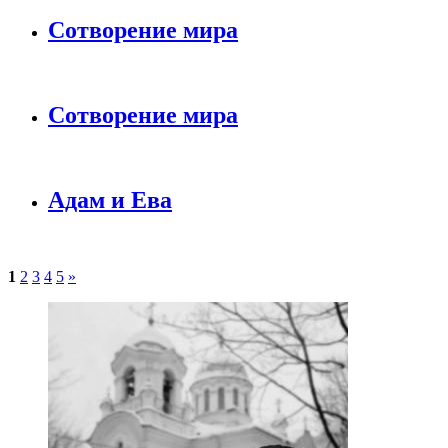
Сотворение мира
Сотворение мира
Адам и Ева
1
2
3
4
5
»