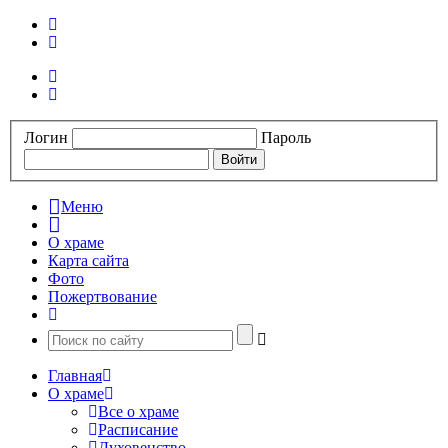
Логин
Пароль
Меню
О храме
Карта сайта
Фото
Пожертвование
Главная
О храме
Все о храме
Расписание
Духовенство