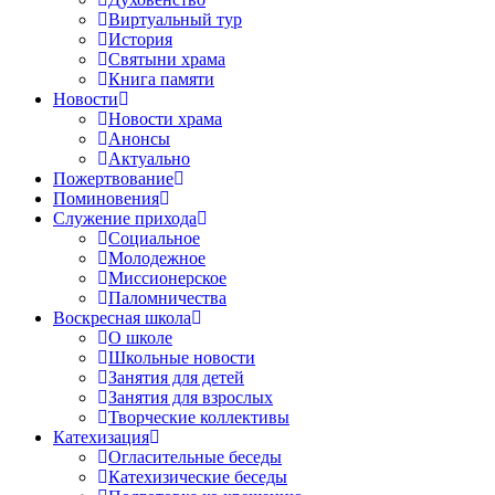
Виртуальный тур
История
Святыни храма
Книга памяти
Новости
Новости храма
Анонсы
Актуально
Пожертвование
Поминовения
Служение прихода
Социальное
Молодежное
Миссионерское
Паломничества
Воскресная школа
О школе
Школьные новости
Занятия для детей
Занятия для взрослых
Творческие коллективы
Катехизация
Огласительные беседы
Катехизические беседы