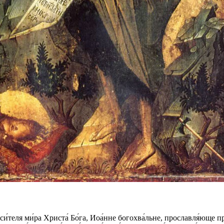
́теля ми́ра Христа́ Бо́га, Иоа́нне богохва́льне, прославля́юще прос