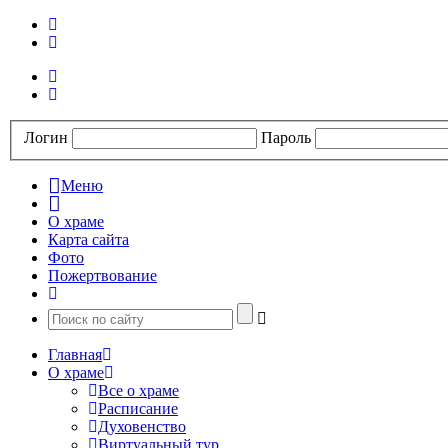
Логин
Пароль
Меню
О храме
Карта сайта
Фото
Пожертвование
Главная
О храме
Все о храме
Расписание
Духовенство
Виртуальный тур