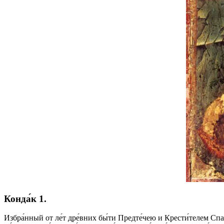
Конда́к 1.
Избра́нный от ле́т дре́вних бы́ти Предте́чею и Крести́телем Спаси