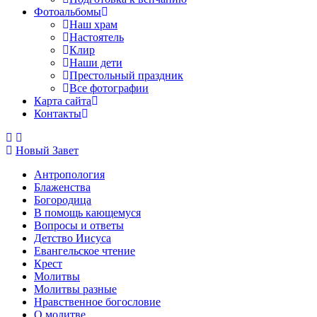
Фотоальбомы
Наш храм
Настоятель
Клир
Наши дети
Престольный праздник
Все фотографии
Карта сайта
Контакты
Новый Завет
Антропология
Блаженства
Богородица
В помощь кающемуся
Вопросы и ответы
Детство Иисуса
Евангельское чтение
Крест
Молитвы
Молитвы разные
Нравственное богословие
О молитве