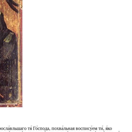
ла́вльшаго тя́ Го́спода, похва́льная воспису́ем ти́, я́ко