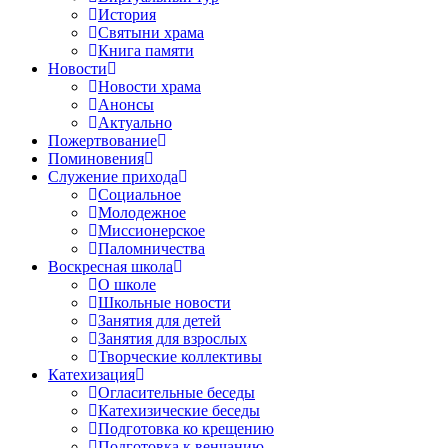
История
Святыни храма
Книга памяти
Новости
Новости храма
Анонсы
Актуально
Пожертвование
Поминовения
Служение прихода
Социальное
Молодежное
Миссионерское
Паломничества
Воскресная школа
О школе
Школьные новости
Занятия для детей
Занятия для взрослых
Творческие коллективы
Катехизация
Огласительные беседы
Катехизические беседы
Подготовка ко крещению
Подготовка к венчанию