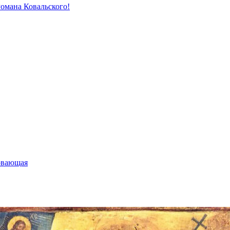
Романа Ковальского!
овающая