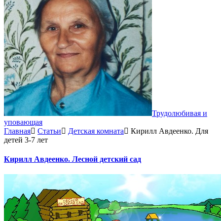
Трудолюбивая и
уповающая
Главная
Статьи
Детская комната
Кирилл Авдеенко. Для
детей 3-7 лет
Кирилл Авдеенко. Лесной детский сад