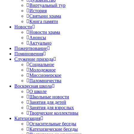
Виртуальный тур
История
Святыни храма
Книга памяти
Новости
Новости храма
Анонсы
Актуально
Пожертвование
Поминовения
Служение прихода
Социальное
Молодежное
Миссионерское
Паломничества
Воскресная школа
О школе
Школьные новости
Занятия для детей
Занятия для взрослых
Творческие коллективы
Катехизация
Огласительные беседы
Катехизические беседы