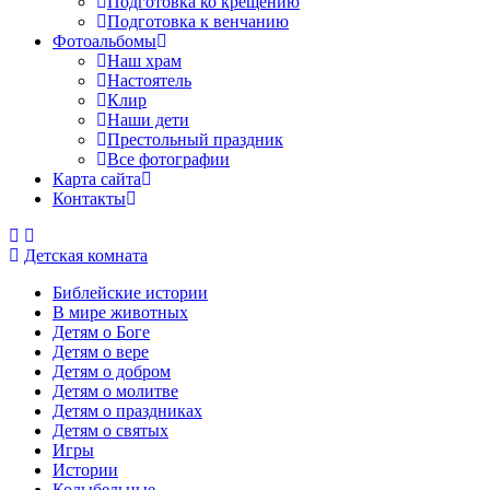
Подготовка ко крещению
Подготовка к венчанию
Фотоальбомы
Наш храм
Настоятель
Клир
Наши дети
Престольный праздник
Все фотографии
Карта сайта
Контакты
Детская комната
Библейские истории
В мире животных
Детям о Боге
Детям о вере
Детям о добром
Детям о молитве
Детям о праздниках
Детям о святых
Игры
Истории
Колыбельные