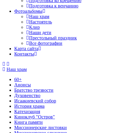
Подготовка ко крещению
Подготовка к венчанию
Фотоальбомы
Наш храм
Настоятель
Клир
Наши дети
Престольный праздник
Все фотографии
Карта сайта
Контакты
Наш храм
60+
Анонсы
Братство трезвости
Духовенство
Исаакиевский собор
История храма
Катехизация
Киноклуб "Остров"
Книга памяти
Миссионерские листовки
Миссионерское служение