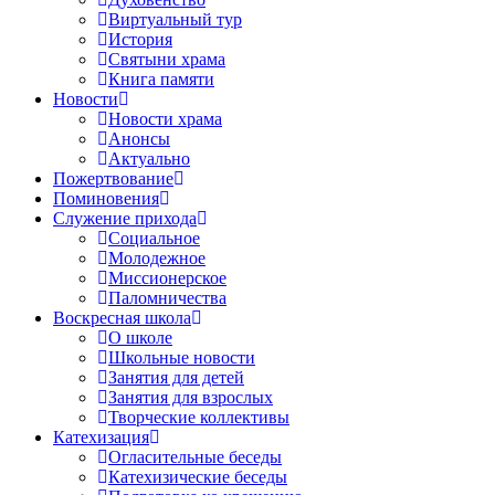
Виртуальный тур
История
Святыни храма
Книга памяти
Новости
Новости храма
Анонсы
Актуально
Пожертвование
Поминовения
Служение прихода
Социальное
Молодежное
Миссионерское
Паломничества
Воскресная школа
О школе
Школьные новости
Занятия для детей
Занятия для взрослых
Творческие коллективы
Катехизация
Огласительные беседы
Катехизические беседы