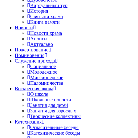
Виртуальный тур
История
Святыни храма
Книга памяти
Новости
Новости храма
Анонсы
Актуально
Пожертвование
Поминовения
Служение прихода
Социальное
Молодежное
Миссионерское
Паломничества
Воскресная школа
О школе
Школьные новости
Занятия для детей
Занятия для взрослых
Творческие коллективы
Катехизация
Огласительные беседы
Катехизические беседы