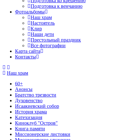
Подготовка ко крещению
Подготовка к венчанию
Фотоальбомы
Наш храм
Настоятель
Клир
Наши дети
Престольный праздник
Все фотографии
Карта сайта
Контакты
Наш храм
60+
Анонсы
Братство трезвости
Духовенство
Исаакиевский собор
История храма
Катехизация
Киноклуб "Остров"
Книга памяти
Миссионерские листовки
Миссионерское служение