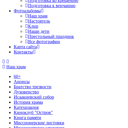
Подготовка ко крещению
Подготовка к венчанию
Фотоальбомы
Наш храм
Настоятель
Клир
Наши дети
Престольный праздник
Все фотографии
Карта сайта
Контакты
Наш храм
60+
Анонсы
Братство трезвости
Духовенство
Исаакиевский собор
История храма
Катехизация
Киноклуб "Остров"
Книга памяти
Миссионерские листовки
Миссионерское служение