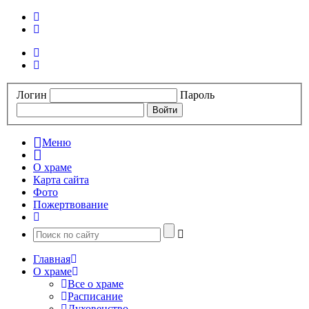
Логин
Пароль
Меню
О храме
Карта сайта
Фото
Пожертвование
Главная
О храме
Все о храме
Расписание
Духовенство