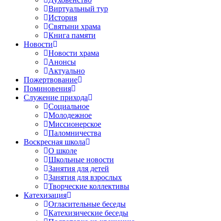
Виртуальный тур
История
Святыни храма
Книга памяти
Новости
Новости храма
Анонсы
Актуально
Пожертвование
Поминовения
Служение прихода
Социальное
Молодежное
Миссионерское
Паломничества
Воскресная школа
О школе
Школьные новости
Занятия для детей
Занятия для взрослых
Творческие коллективы
Катехизация
Огласительные беседы
Катехизические беседы