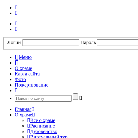
Логин
Пароль
Меню
О храме
Карта сайта
Фото
Пожертвование
Главная
О храме
Все о храме
Расписание
Духовенство
Виртуальный тур