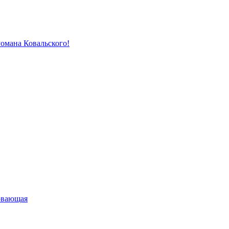
Романа Ковальского!
овающая