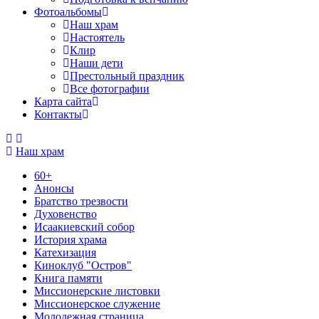
Фотоальбомы
Наш храм
Настоятель
Клир
Наши дети
Престольный праздник
Все фотографии
Карта сайта
Контакты
Наш храм
60+
Анонсы
Братство трезвости
Духовенство
Исаакиевский собор
История храма
Катехизация
Киноклуб "Остров"
Книга памяти
Миссионерские листовки
Миссионерское служение
Молодежная страница