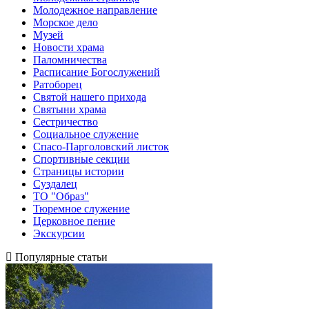
Молодежное направление
Морское дело
Музей
Новости храма
Паломничества
Расписание Богослужений
Ратоборец
Святой нашего прихода
Святыни храма
Сестричество
Социальное служение
Спасо-Парголовский листок
Спортивные секции
Страницы истории
Суздалец
ТО "Образ"
Тюремное служение
Церковное пение
Экскурсии
Популярные статьи