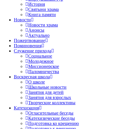
История
Святыни храма
Книга памяти
Новости
Новости храма
Анонсы
Актуально
Пожертвование
Поминовения
Служение прихода
Социальное
Молодежное
Миссионерское
Паломничества
Воскресная школа
О школе
Школьные новости
Занятия для детей
Занятия для взрослых
Творческие коллективы
Катехизация
Огласительные беседы
Катехизические беседы
Подготовка ко крещению
Подготовка к венчанию