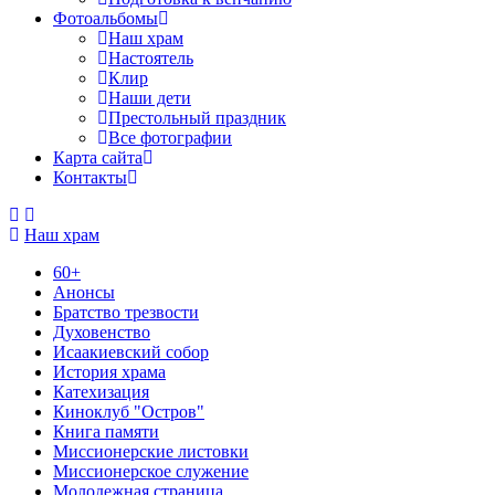
Фотоальбомы
Наш храм
Настоятель
Клир
Наши дети
Престольный праздник
Все фотографии
Карта сайта
Контакты
Наш храм
60+
Анонсы
Братство трезвости
Духовенство
Исаакиевский собор
История храма
Катехизация
Киноклуб "Остров"
Книга памяти
Миссионерские листовки
Миссионерское служение
Молодежная страница