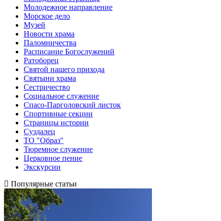
Молодежное направление
Морское дело
Музей
Новости храма
Паломничества
Расписание Богослужений
Ратоборец
Святой нашего прихода
Святыни храма
Сестричество
Социальное служение
Спасо-Парголовский листок
Спортивные секции
Страницы истории
Суздалец
ТО "Образ"
Тюремное служение
Церковное пение
Экскурсии
Популярные статьи