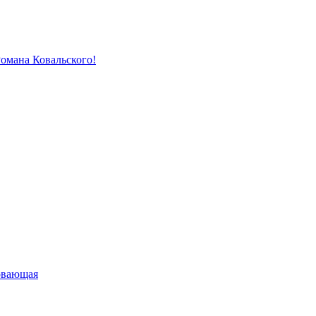
Романа Ковальского!
овающая