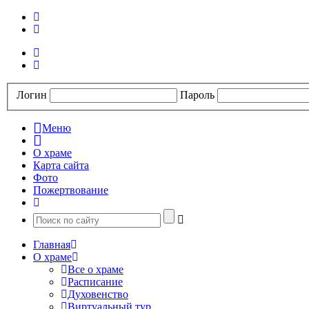
Логин
Пароль
Меню
О храме
Карта сайта
Фото
Пожертвование
Главная
О храме
Все о храме
Расписание
Духовенство
Виртуальный тур