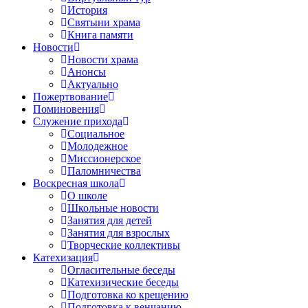
История
Святыни храма
Книга памяти
Новости
Новости храма
Анонсы
Актуально
Пожертвование
Поминовения
Служение прихода
Социальное
Молодежное
Миссионерское
Паломничества
Воскресная школа
О школе
Школьные новости
Занятия для детей
Занятия для взрослых
Творческие коллективы
Катехизация
Огласительные беседы
Катехизические беседы
Подготовка ко крещению
Подготовка к венчанию