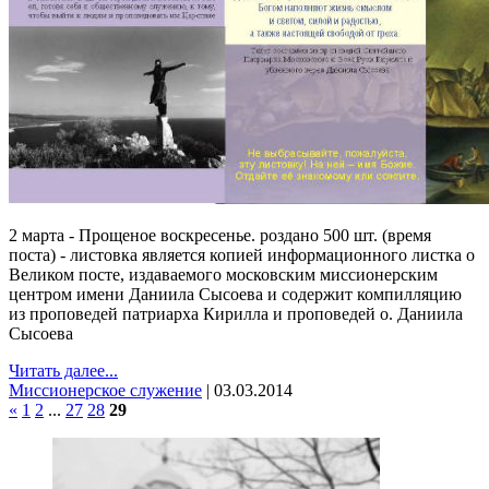
2 марта - Прощеное воскресенье. роздано 500 шт. (время
поста) - листовка является копией информационного листка о
Великом посте, издаваемого московским миссионерским
центром имени Даниила Сысоева и содержит компилляцию
из проповедей патриарха Кирилла и проповедей о. Даниила
Сысоева
Читать далее...
Миссионерское служение
|
03.03.2014
«
1
2
...
27
28
29