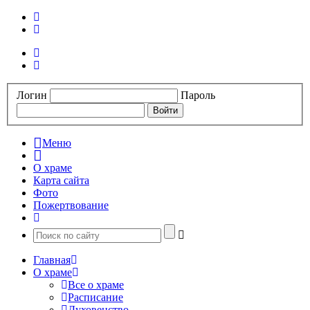
Логин
Пароль
Меню
О храме
Карта сайта
Фото
Пожертвование
Главная
О храме
Все о храме
Расписание
Духовенство