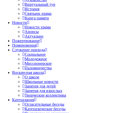
Виртуальный тур
История
Святыни храма
Книга памяти
Новости
Новости храма
Анонсы
Актуально
Пожертвование
Поминовения
Служение прихода
Социальное
Молодежное
Миссионерское
Паломничества
Воскресная школа
О школе
Школьные новости
Занятия для детей
Занятия для взрослых
Творческие коллективы
Катехизация
Огласительные беседы
Катехизические беседы