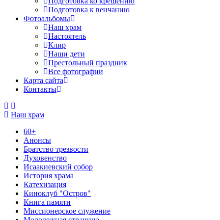
Подготовка ко крещению
Подготовка к венчанию
Фотоальбомы
Наш храм
Настоятель
Клир
Наши дети
Престольный праздник
Все фотографии
Карта сайта
Контакты
Наш храм
60+
Анонсы
Братство трезвости
Духовенство
Исаакиевский собор
История храма
Катехизация
Киноклуб "Остров"
Книга памяти
Миссионерское служение
Молодежная страница