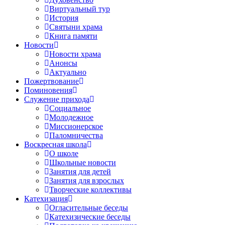
Виртуальный тур
История
Святыни храма
Книга памяти
Новости
Новости храма
Анонсы
Актуально
Пожертвование
Поминовения
Служение прихода
Социальное
Молодежное
Миссионерское
Паломничества
Воскресная школа
О школе
Школьные новости
Занятия для детей
Занятия для взрослых
Творческие коллективы
Катехизация
Огласительные беседы
Катехизические беседы