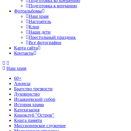
Подготовка ко крещению
Подготовка к венчанию
Фотоальбомы
Наш храм
Настоятель
Клир
Наши дети
Престольный праздник
Все фотографии
Карта сайта
Контакты
Наш храм
60+
Анонсы
Братство трезвости
Духовенство
Исаакиевский собор
История храма
Катехизация
Киноклуб "Остров"
Книга памяти
Миссионерское служение
Молодежная страница