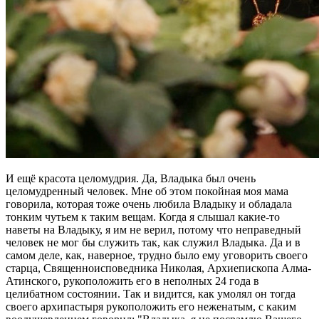
И ещё красота целомудрия. Да, Владыка был очень
целомудренный человек. Мне об этом покойная моя мама
говорила, которая тоже очень любила Владыку и обладала
тонким чутьем к таким вещам. Когда я слышал какие-то
наветы на Владыку, я им не верил, потому что неправедный
человек не мог бы служить так, как служил Владыка. Да и в
самом деле, как, наверное, трудно было ему уговорить своего
старца, Священноисповедника Николая, Архиепископа Алма-
Атинского, рукоположить его в неполных 24 года в
целибатном состоянии. Так и видится, как умолял он тогда
своего архипастыря рукоположить его неженатым, с каким