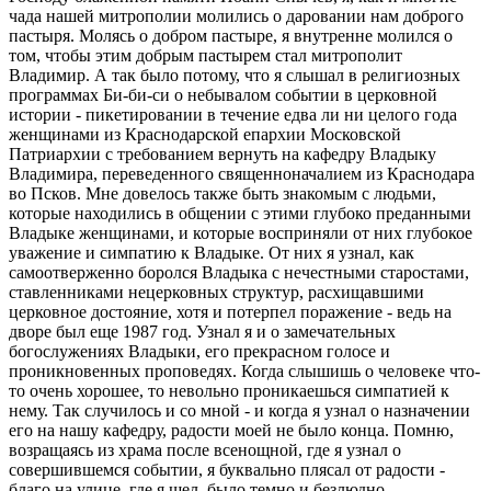
чада нашей митрополии молились о даровании нам доброго
пастыря. Молясь о добром пастыре, я внутренне молился о
том, чтобы этим добрым пастырем стал митрополит
Владимир. А так было потому, что я слышал в религиозных
программах Би-би-си о небывалом событии в церковной
истории - пикетировании в течение едва ли ни целого года
женщинами из Краснодарской епархии Московской
Патриархии с требованием вернуть на кафедру Владыку
Владимира, переведенного священноначалием из Краснодара
во Псков. Мне довелось также быть знакомым с людьми,
которые находились в общении с этими глубоко преданными
Владыке женщинами, и которые восприняли от них глубокое
уважение и симпатию к Владыке. От них я узнал, как
самоотверженно боролся Владыка с нечестными старостами,
ставленниками нецерковных структур, расхищавшими
церковное достояние, хотя и потерпел поражение - ведь на
дворе был еще 1987 год. Узнал я и о замечательных
богослужениях Владыки, его прекрасном голосе и
проникновенных проповедях. Когда слышишь о человеке что-
то очень хорошее, то невольно проникаешься симпатией к
нему. Так случилось и со мной - и когда я узнал о назначении
его на нашу кафедру, радости моей не было конца. Помню,
возращаясь из храма после всенощной, где я узнал о
совершившемся событии, я буквально плясал от радости -
благо на улице, где я шел, было темно и безлюдно.