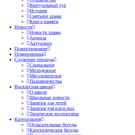
Виртуальный тур
История
Святыни храма
Книга памяти
Новости
Новости храма
Анонсы
Актуально
Пожертвование
Поминовения
Служение прихода
Социальное
Молодежное
Миссионерское
Паломничества
Воскресная школа
О школе
Школьные новости
Занятия для детей
Занятия для взрослых
Творческие коллективы
Катехизация
Огласительные беседы
Катехизические беседы