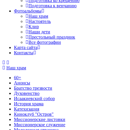
Подготовка ко крещению
Подготовка к венчанию
Фотоальбомы
Наш храм
Настоятель
Клир
Наши дети
Престольный праздник
Все фотографии
Карта сайта
Контакты
Наш храм
60+
Анонсы
Братство трезвости
Духовенство
Исаакиевский собор
История храма
Катехизация
Киноклуб "Остров"
Миссионерские листовки
Миссионерское служение
Молодежная страница