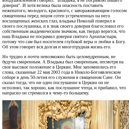
воодушевлением говорил: "Владыка, я не посрамлю Вашего
доверия". И хотя велика была опасность поставить
неженатого, молодого, красивого, с завораживающим голосом
священника перед лицом сотен устремленных на него
восхищенных женских глаз, владыка Николай поверил в
своего послушника, и в знак своего доверия благословил его
собственным академическим значком, как твердо верится, что
наш Владыка не посрамил доверия святого Архипастыря,
потому что сам был носителем глубокой веры и любви к Богу.
Об этом говорит вся долгая и многотрудная жизнь его.
Но трудно и почти невозможно быть целомудренным, не
будучи смиренным. А Владыка был смиренным, несмотря на
свое высокое положение в Церкви. Мне запомнились его
слова, сказанные 22 мая 2003 года в Николо-Богоявленском
соборе в день 50-летия его служения в священном Сане. Он
сказал тогда, что ни одно послушание в Церкви он не
исполнял, так хорошо, как послушание чтеца, и прибавил, что
напрасно он стремился к чему-то большему.