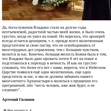
Да, богослужения Владыки стали на долгие годы
неотъемлемой, радостной частью моей жизни, и было очень
грустно, когда он ушел на покой. Но верилось, что архиерей
всегда остается архиереем, т. е. прежде всего молитвенным
предстателем за свою паству, что он освободившись от
многотрудных дел управления, тем с большим чувством,
молится за нас. Конечно, большая милость Божия была в том,
что Владыке было дано прожить почти 8 лет на покое и
подготовиться к переходу в вечность. И как ни грустно
сознавать, что более его нет с нами, верится, что в Небесном
Царстве появился ещё один молитвенник, еще один
предстатель за нас, и мы не должны забывать нашего
многолетнего Архипастыря и молиться о прощении его
прегрешений, ибо "несть человек, иже жив будет, и не
согрешит".
Артемий Гилянов
Мне нравится
4