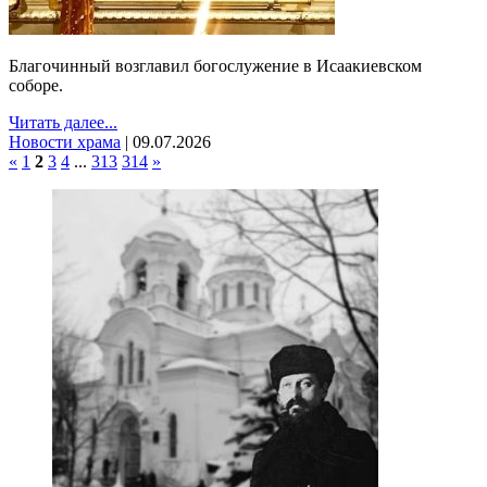
Благочинный возглавил богослужение в Исаакиевском
соборе.
Читать далее...
Новости храма
|
09.07.2026
«
1
2
3
4
...
313
314
»