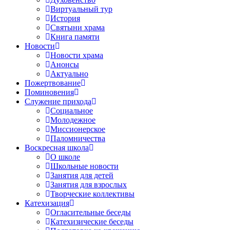
Виртуальный тур
История
Святыни храма
Книга памяти
Новости
Новости храма
Анонсы
Актуально
Пожертвование
Поминовения
Служение прихода
Социальное
Молодежное
Миссионерское
Паломничества
Воскресная школа
О школе
Школьные новости
Занятия для детей
Занятия для взрослых
Творческие коллективы
Катехизация
Огласительные беседы
Катехизические беседы