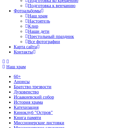
Подготовка ко крещению
Подготовка к венчанию
Фотоальбомы
Наш храм
Настоятель
Клир
Наши дети
Престольный праздник
Все фотографии
Карта сайта
Контакты
Наш храм
60+
Анонсы
Братство трезвости
Духовенство
Исаакиевский собор
История храма
Катехизация
Киноклуб "Остров"
Книга памяти
Миссионерские листовки
Миссионерское служение