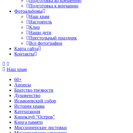
Подготовка ко крещению
Подготовка к венчанию
Фотоальбомы
Наш храм
Настоятель
Клир
Наши дети
Престольный праздник
Все фотографии
Карта сайта
Контакты
Наш храм
60+
Анонсы
Братство трезвости
Духовенство
Исаакиевский собор
История храма
Катехизация
Киноклуб "Остров"
Книга памяти
Миссионерские листовки
Миссионерское служение