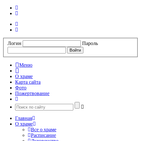
Логин
Пароль
Меню
О храме
Карта сайта
Фото
Пожертвование
Главная
О храме
Все о храме
Расписание
Духовенство