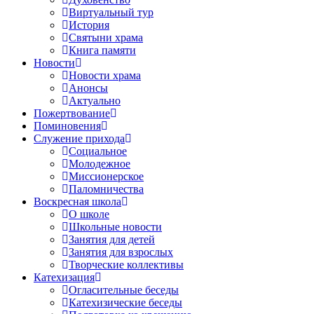
Виртуальный тур
История
Святыни храма
Книга памяти
Новости
Новости храма
Анонсы
Актуально
Пожертвование
Поминовения
Служение прихода
Социальное
Молодежное
Миссионерское
Паломничества
Воскресная школа
О школе
Школьные новости
Занятия для детей
Занятия для взрослых
Творческие коллективы
Катехизация
Огласительные беседы
Катехизические беседы