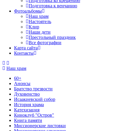
Подготовка ко крещению
Подготовка к венчанию
Фотоальбомы
Наш храм
Настоятель
Клир
Наши дети
Престольный праздник
Все фотографии
Карта сайта
Контакты
Наш храм
60+
Анонсы
Братство трезвости
Духовенство
Исаакиевский собор
История храма
Катехизация
Киноклуб "Остров"
Книга памяти
Миссионерские листовки
Миссионерское служение