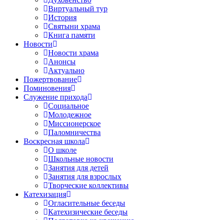
Виртуальный тур
История
Святыни храма
Книга памяти
Новости
Новости храма
Анонсы
Актуально
Пожертвование
Поминовения
Служение прихода
Социальное
Молодежное
Миссионерское
Паломничества
Воскресная школа
О школе
Школьные новости
Занятия для детей
Занятия для взрослых
Творческие коллективы
Катехизация
Огласительные беседы
Катехизические беседы