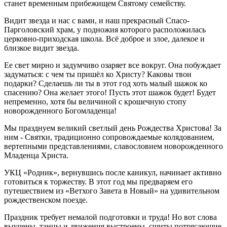
станет временным прибежищем Святому семейству.
Видит звезда и нас с вами, и наш прекрасный Спасо-
Парголовский храм, у подножия которого расположилась
церковно-приходская школа. Всё доброе и злое, далекое и
близкое видит звезда.
Ее свет мирно и задумчиво озаряет все вокруг. Она побуждает
задуматься: с чем ты пришёл ко Христу? Каковы твои
подарки? Сделаешь ли ты в этот год хоть малый шажок ко
спасению? Она желает этого! Пусть этот шажок будет! Будет
непременно, хотя бы величиной с крошечную стопу
новорожденного Богомладенца!
Мы празднуем великий светлый день Рождества Христова! За
ним - Святки, традиционно сопровождаемые колядованием,
вертепными представлениями, славословием новорожденного
Младенца Христа.
УКЦ «Родник», вернувшись после каникул, начинает активно
готовиться к торжеству. В этот год мы предваряем его
путешествием из «Ветхого Завета в Новый» на удивительном
рождественском поезде.
Праздник требует немалой подготовки и труда! Но вот слова
выучены, танцы и движения выстроены, сшиты потрясающие