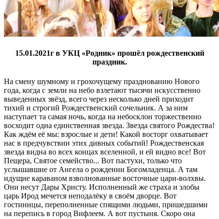
15.01.2021г в УКЦ «Родник» прошёл рождественский
праздник.
На смену шумному и грохочущему празднованию Нового
года, когда с земли на небо взлетают тысячи искусственно
выведенных звёзд, всего через несколько дней приходит
тихий и строгий Рождественский сочельник. А за ним
наступает та самая ночь, когда на небосклон торжественно
восходит одна единственная звезда. Звезда святого Рождества!
Как ждём её мы: взрослые и дети! Какой восторг охватывает
нас в предчувствии этих дивных событий! Рождественская
звезда видна во всех концах вселенной, и ей видно все! Вот
Пещера, Святое семейство... Вот пастухи, только что
услышавшие от Ангела о рождении Богомладенца. А там
идущие караваном взволнованные восточные цари-волхвы.
Они несут Дары Христу. Исполненный же страха и злобы
царь Ирод мечется неподалёку в своём дворце. Вот
гостиницы, переполненные спящими людьми, пришедшими
на перепись в город Вифлеем. А вот пустыня. Скоро она