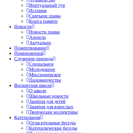
Виртуальный тур
История
Святыни храма
Книга памяти
Новости
Новости храма
Анонсы
Актуально
Пожертвование
Поминовения
Служение прихода
Социальное
Молодежное
Миссионерское
Паломничества
Воскресная школа
О школе
Школьные новости
Занятия для детей
Занятия для взрослых
Творческие коллективы
Катехизация
Огласительные беседы
Катехизические беседы