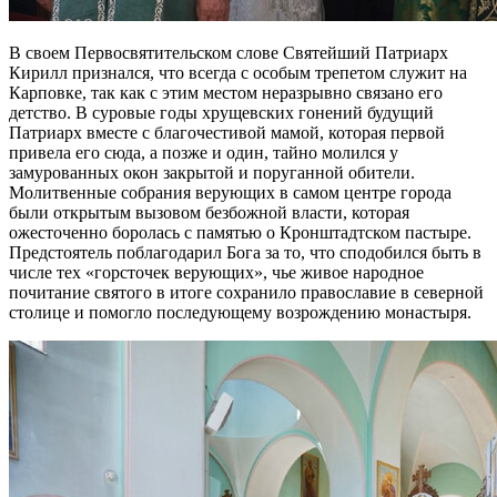
В своем Первосвятительском слове Святейший Патриарх
Кирилл признался, что всегда с особым трепетом служит на
Карповке, так как с этим местом неразрывно связано его
детство. В суровые годы хрущевских гонений будущий
Патриарх вместе с благочестивой мамой, которая первой
привела его сюда, а позже и один, тайно молился у
замурованных окон закрытой и поруганной обители.
Молитвенные собрания верующих в самом центре города
были открытым вызовом безбожной власти, которая
ожесточенно боролась с памятью о Кронштадтском пастыре.
Предстоятель поблагодарил Бога за то, что сподобился быть в
числе тех «горсточек верующих», чье живое народное
почитание святого в итоге сохранило православие в северной
столице и помогло последующему возрождению монастыря.