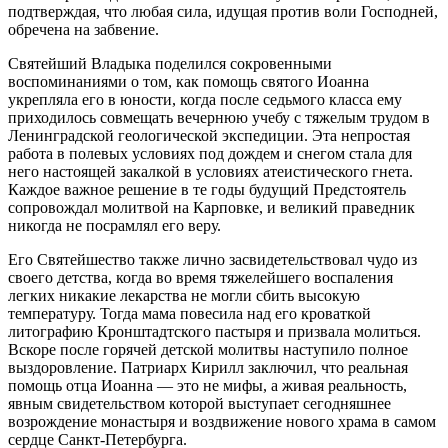
подтверждая, что любая сила, идущая против воли Господней,
обречена на забвение.
Святейший Владыка поделился сокровенными
воспоминаниями о том, как помощь святого Иоанна
укрепляла его в юности, когда после седьмого класса ему
приходилось совмещать вечернюю учебу с тяжелым трудом в
Ленинградской геологической экспедиции. Эта непростая
работа в полевых условиях под дождем и снегом стала для
него настоящей закалкой в условиях атеистического гнета.
Каждое важное решение в те годы будущий Предстоятель
сопровождал молитвой на Карповке, и великий праведник
никогда не посрамлял его веру.
Его Святейшество также лично засвидетельствовал чудо из
своего детства, когда во время тяжелейшего воспаления
легких никакие лекарства не могли сбить высокую
температуру. Тогда мама повесила над его кроваткой
литографию Кронштадтского пастыря и призвала молиться.
Вскоре после горячей детской молитвы наступило полное
выздоровление. Патриарх Кирилл заключил, что реальная
помощь отца Иоанна — это не мифы, а живая реальность,
явным свидетельством которой выступает сегодняшнее
возрождение монастыря и воздвижение нового храма в самом
сердце Санкт-Петербурга.