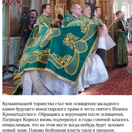
Кульминацией торжества стал чин освящения закладного
камня будущего монастырского храма в честь святого Иоанна
Кронштадтского. Обращаясь к верующим после освящения,
Патриарх Кирилл вновь подчеркнул: в годы гонений казалось
немыслимым, что на этом месте когда-нибудь будет заложен
новый храм. Однако безбожная власть ушла в прошлое,