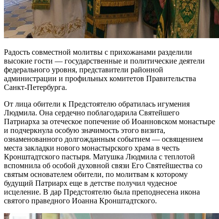
Радость совместной молитвы с прихожанами разделили
высокие гости — государственные и политические деятели
федерального уровня, представители районной
администрации и профильных комитетов Правительства
Санкт-Петербурга.
От лица обители к Предстоятелю обратилась игумения
Людмила. Она сердечно поблагодарила Святейшего
Патриарха за отеческое попечение об Иоанновском монастыре
и подчеркнула особую значимость этого визита,
ознаменованного долгожданным событием — освящением
места закладки нового монастырского храма в честь
Кронштадтского пастыря. Матушка Людмила с теплотой
вспомнила об особой духовной связи Его Святейшества со
святым основателем обители, по молитвам к которому
будущий Патриарх еще в детстве получил чудесное
исцеление. В дар Предстоятелю была преподнесена икона
святого праведного Иоанна Кронштадтского.