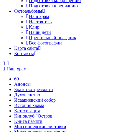
Подготовка ко крещению
Подготовка к венчанию
Фотоальбомы
Наш храм
Настоятель
Клир
Наши дети
Престольный праздник
Все фотографии
Карта сайта
Контакты
Наш храм
60+
Анонсы
Братство трезвости
Духовенство
Исаакиевский собор
История храма
Катехизация
Киноклуб "Остров"
Книга памяти
Миссионерские листовки
Миссионерское служение