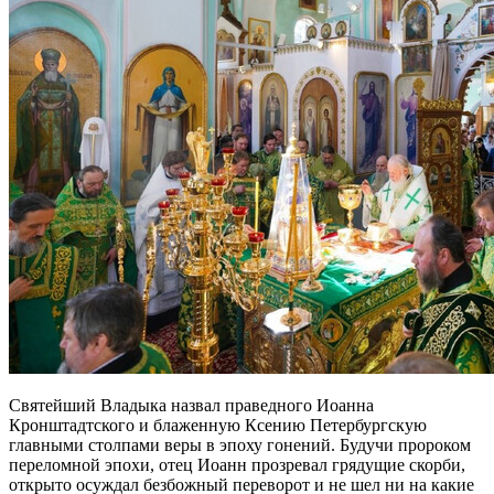
Святейший Владыка назвал праведного Иоанна
Кронштадтского и блаженную Ксению Петербургскую
главными столпами веры в эпоху гонений. Будучи пророком
переломной эпохи, отец Иоанн прозревал грядущие скорби,
открыто осуждал безбожный переворот и не шел ни на какие