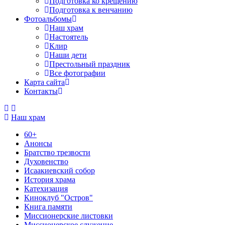
Подготовка ко крещению
Подготовка к венчанию
Фотоальбомы
Наш храм
Настоятель
Клир
Наши дети
Престольный праздник
Все фотографии
Карта сайта
Контакты
Наш храм
60+
Анонсы
Братство трезвости
Духовенство
Исаакиевский собор
История храма
Катехизация
Киноклуб "Остров"
Книга памяти
Миссионерские листовки
Миссионерское служение