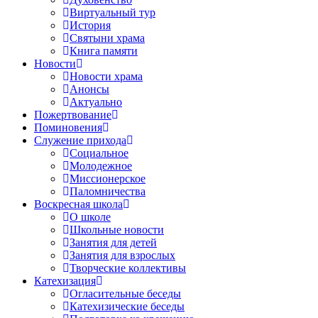
Виртуальный тур
История
Святыни храма
Книга памяти
Новости
Новости храма
Анонсы
Актуально
Пожертвование
Поминовения
Служение прихода
Социальное
Молодежное
Миссионерское
Паломничества
Воскресная школа
О школе
Школьные новости
Занятия для детей
Занятия для взрослых
Творческие коллективы
Катехизация
Огласительные беседы
Катехизические беседы