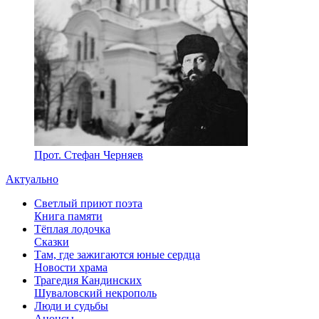
Прот. Стефан Черняев
Актуально
Светлый приют поэта
Книга памяти
Тёплая лодочка
Сказки
Там, где зажигаются юные сердца
Новости храма
Трагедия Кандинских
Шуваловский некрополь
Люди и судьбы
Анонсы