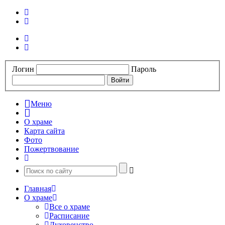
Логин
Пароль
Меню
О храме
Карта сайта
Фото
Пожертвование
Главная
О храме
Все о храме
Расписание
Духовенство