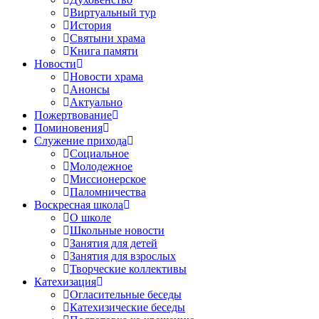
Виртуальный тур
История
Святыни храма
Книга памяти
Новости
Новости храма
Анонсы
Актуально
Пожертвование
Поминовения
Служение прихода
Социальное
Молодежное
Миссионерское
Паломничества
Воскресная школа
О школе
Школьные новости
Занятия для детей
Занятия для взрослых
Творческие коллективы
Катехизация
Огласительные беседы
Катехизические беседы