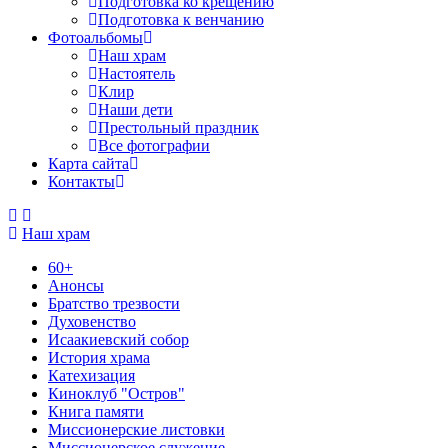
Подготовка ко крещению
Подготовка к венчанию
Фотоальбомы
Наш храм
Настоятель
Клир
Наши дети
Престольный праздник
Все фотографии
Карта сайта
Контакты
Наш храм
60+
Анонсы
Братство трезвости
Духовенство
Исаакиевский собор
История храма
Катехизация
Киноклуб "Остров"
Книга памяти
Миссионерские листовки
Миссионерское служение