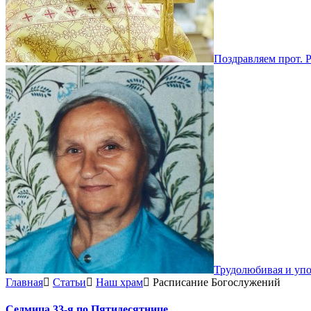
Поздравляем прот. 
Трудолюбивая и уп
Главная
Статьи
Наш храм
Расписание Богослужений
Седмица 33-я по Пятидесятнице