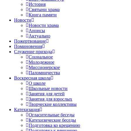
История
Святыни храма
Книга памяти
Новости
Новости храма
Анонсы
Актуально
Пожертвование
Поминовения
Служение прихода
Социальное
Молодежное
Миссионерское
Паломничества
Воскресная школа
О школе
Школьные новости
Занятия для детей
Занятия для взрослых
Творческие коллективы
Катехизация
Огласительные беседы
Катехизические беседы
Подготовка ко крещению
Подготовка к венчанию