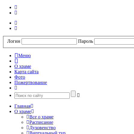
Логин
Пароль
Меню
О храме
Карта сайта
Фото
Пожертвование
Главная
О храме
Все о храме
Расписание
Духовенство
Виртуальный тур