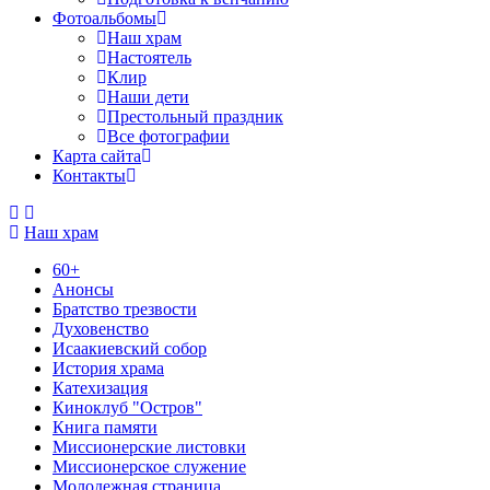
Фотоальбомы
Наш храм
Настоятель
Клир
Наши дети
Престольный праздник
Все фотографии
Карта сайта
Контакты
Наш храм
60+
Анонсы
Братство трезвости
Духовенство
Исаакиевский собор
История храма
Катехизация
Киноклуб "Остров"
Книга памяти
Миссионерские листовки
Миссионерское служение
Молодежная страница