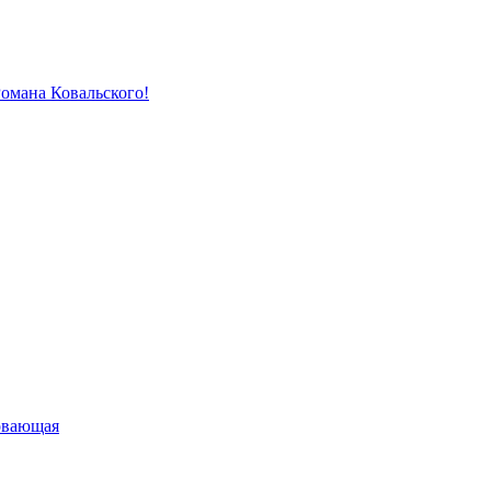
Романа Ковальского!
овающая