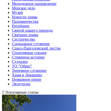
Молодежное направление
Морское дело
Музей
Новости храма
Паломничества
Ратоборец
Святой нашего прихода
Святыни храма
Сестричество
Социальное служение
Спасо-Парголовский листок
Спортивные секции
Страницы истории
Суздалец
ТО "Образ"
Тюремное служение
Храм в Левашово
Церковное пение
Экскурсии
Популярные статьи