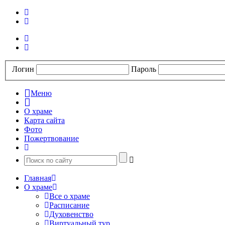
Логин
Пароль
Меню
О храме
Карта сайта
Фото
Пожертвование
Главная
О храме
Все о храме
Расписание
Духовенство
Виртуальный тур