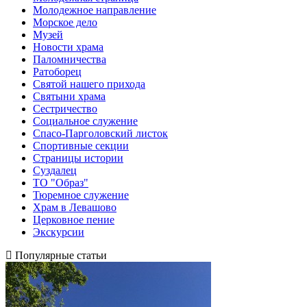
Молодежное направление
Морское дело
Музей
Новости храма
Паломничества
Ратоборец
Святой нашего прихода
Святыни храма
Сестричество
Социальное служение
Спасо-Парголовский листок
Спортивные секции
Страницы истории
Суздалец
ТО "Образ"
Тюремное служение
Храм в Левашово
Церковное пение
Экскурсии
Популярные статьи