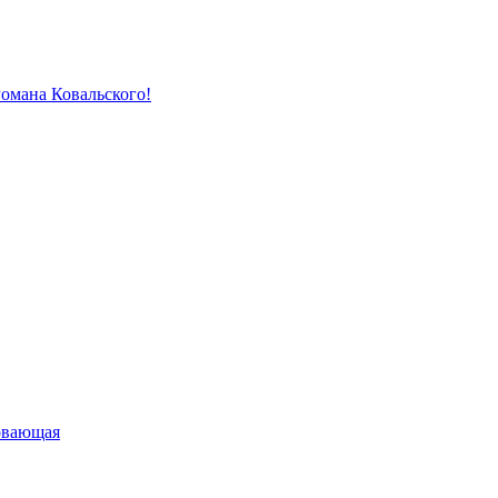
Романа Ковальского!
овающая