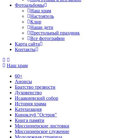
Фотоальбомы
Наш храм
Настоятель
Клир
Наши дети
Престольный праздник
Все фотографии
Карта сайта
Контакты
Наш храм
60+
Анонсы
Братство трезвости
Духовенство
Исаакиевский собор
История храма
Катехизация
Киноклуб "Остров"
Книга памяти
Миссионерские листовки
Миссионерское служение
Молодежная страница