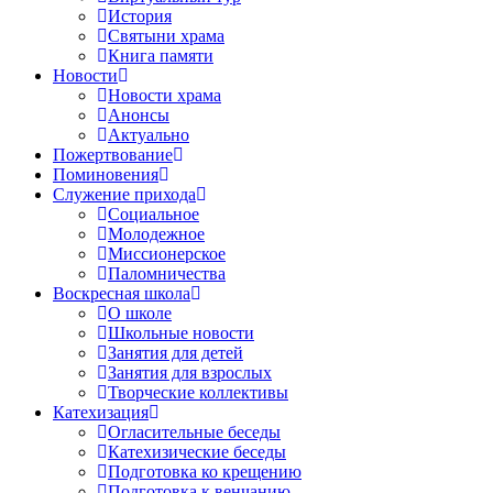
История
Святыни храма
Книга памяти
Новости
Новости храма
Анонсы
Актуально
Пожертвование
Поминовения
Служение прихода
Социальное
Молодежное
Миссионерское
Паломничества
Воскресная школа
О школе
Школьные новости
Занятия для детей
Занятия для взрослых
Творческие коллективы
Катехизация
Огласительные беседы
Катехизические беседы
Подготовка ко крещению
Подготовка к венчанию