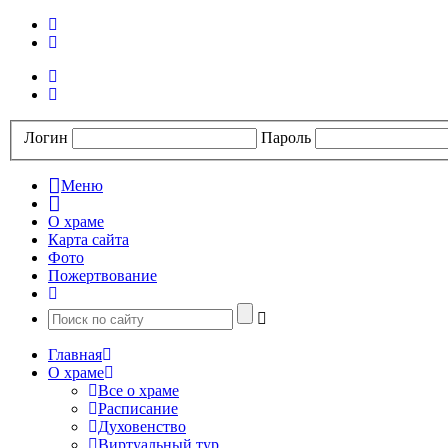
Логин
Пароль
Меню
О храме
Карта сайта
Фото
Пожертвование
Главная
О храме
Все о храме
Расписание
Духовенство
Виртуальный тур