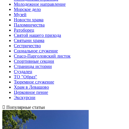
Молодежное направление
Морское дело
Музей
Новости храма
Паломничества
Ратоборец
Святой нашего прихода
Святыни храма
Сестричество
Социальное служение
Спасо-Парголовский листок
Спортивные секции
Страницы истории
Суздалец
ТО "Образ"
Тюремное служение
Храм в Левашово
Церковное пение
Экскурсии
Популярные статьи