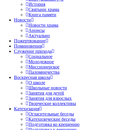
История
Святыни храма
Книга памяти
Новости
Новости храма
Анонсы
Актуально
Пожертвование
Поминовения
Служение прихода
Социальное
Молодежное
Миссионерское
Паломничества
Воскресная школа
О школе
Школьные новости
Занятия для детей
Занятия для взрослых
Творческие коллективы
Катехизация
Огласительные беседы
Катехизические беседы
Подготовка ко крещению
Подготовка к венчанию