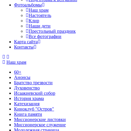
Фотоальбомы
Наш храм
Настоятель
Клир
Наши дети
Престольный праздник
Все фотографии
Карта сайта
Контакты
Наш храм
60+
Анонсы
Братство трезвости
Духовенство
Исаакиевский собор
История храма
Катехизация
Киноклуб "Остров"
Книга памяти
Миссионерские листовки
Миссионерское служение
Молодежная страница