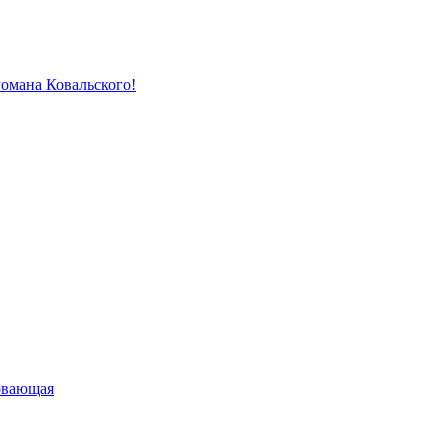
Романа Ковальского!
овающая