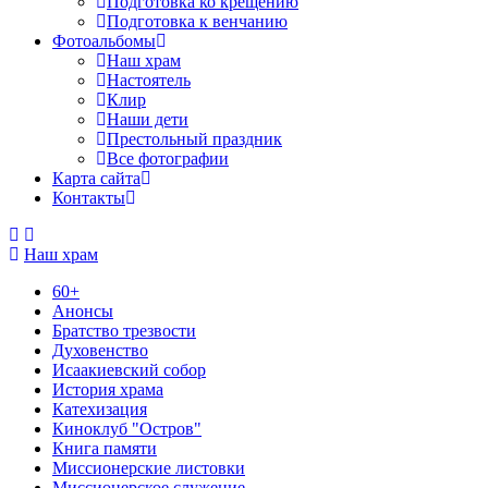
Подготовка ко крещению
Подготовка к венчанию
Фотоальбомы
Наш храм
Настоятель
Клир
Наши дети
Престольный праздник
Все фотографии
Карта сайта
Контакты
Наш храм
60+
Анонсы
Братство трезвости
Духовенство
Исаакиевский собор
История храма
Катехизация
Киноклуб "Остров"
Книга памяти
Миссионерские листовки
Миссионерское служение