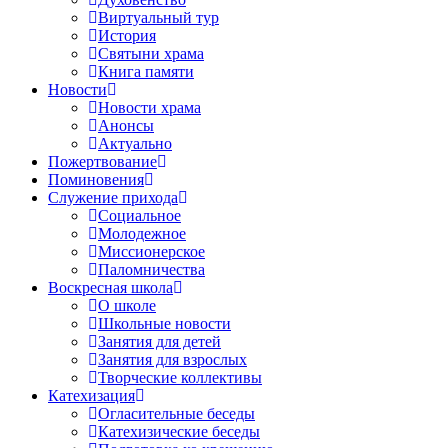
Виртуальный тур
История
Святыни храма
Книга памяти
Новости
Новости храма
Анонсы
Актуально
Пожертвование
Поминовения
Служение прихода
Социальное
Молодежное
Миссионерское
Паломничества
Воскресная школа
О школе
Школьные новости
Занятия для детей
Занятия для взрослых
Творческие коллективы
Катехизация
Огласительные беседы
Катехизические беседы