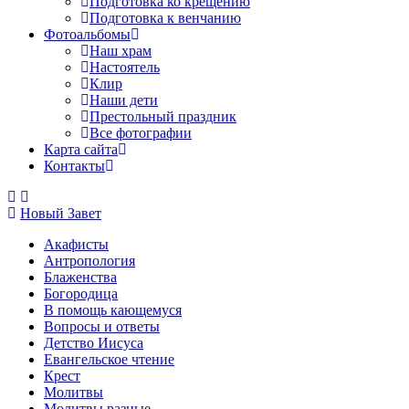
Подготовка ко крещению
Подготовка к венчанию
Фотоальбомы
Наш храм
Настоятель
Клир
Наши дети
Престольный праздник
Все фотографии
Карта сайта
Контакты
Новый Завет
Акафисты
Антропология
Блаженства
Богородица
В помощь кающемуся
Вопросы и ответы
Детство Иисуса
Евангельское чтение
Крест
Молитвы
Молитвы разные