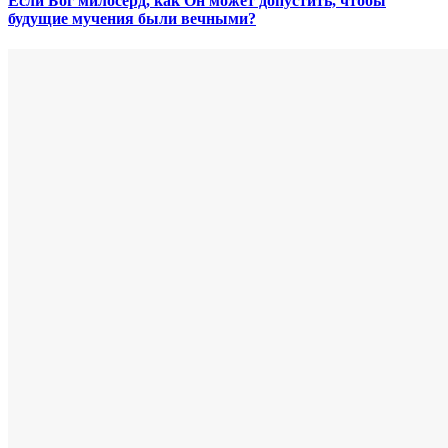
Если Бог милосерд, как Он может допустить, чтобы
будущие мучения были вечными?