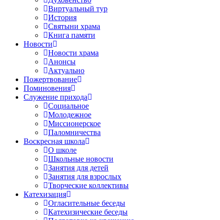
Виртуальный тур
История
Святыни храма
Книга памяти
Новости
Новости храма
Анонсы
Актуально
Пожертвование
Поминовения
Служение прихода
Социальное
Молодежное
Миссионерское
Паломничества
Воскресная школа
О школе
Школьные новости
Занятия для детей
Занятия для взрослых
Творческие коллективы
Катехизация
Огласительные беседы
Катехизические беседы