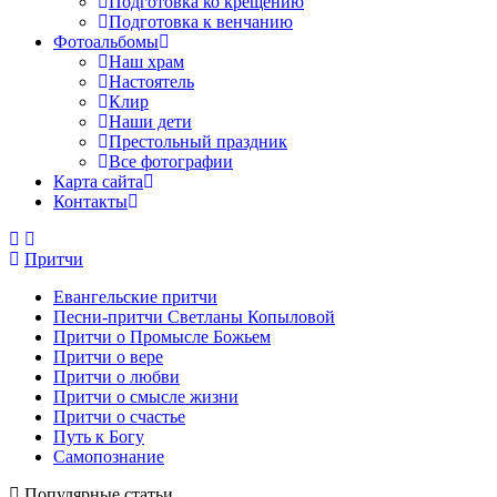
Подготовка ко крещению
Подготовка к венчанию
Фотоальбомы
Наш храм
Настоятель
Клир
Наши дети
Престольный праздник
Все фотографии
Карта сайта
Контакты
Притчи
Евангельские притчи
Песни-притчи Светланы Копыловой
Притчи о Промысле Божьем
Притчи о вере
Притчи о любви
Притчи о смысле жизни
Притчи о счастье
Путь к Богу
Самопознание
Популярные статьи