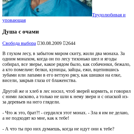
Трудолюбивая и
уповающая
Душа с очами
Свобода выбора
30.08.2009
2644
В глухом лесу, в забытом миром скиту, жили два монаха. За
одним монахом, когда он по лесу тихонько шел и ягоды
собирал, все зверье, какое рядом было, как собачонки, бежало,
а кто помельче: белки, куницы, зайцы, ежи, вцепившись
зубами или лапами в его ветхую рясу, как шишки на елке,
висели, закрыв глаза от блаженства.
Другой же и хлеб в лес носил, чтоб зверей кормить, и говорил
с ними ласково, а только не шли к нему звери и с опаской из-
за деревьев на него глядели.
- Что ж это, брат?! - сердился этот монах. - Зла я им не делаю,
а не подходят ко мне, как к тебе!
- А что ты про них думаешь, когда не идут они к тебе?