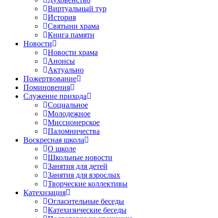
Виртуальный тур
История
Святыни храма
Книга памяти
Новости
Новости храма
Анонсы
Актуально
Пожертвование
Поминовения
Служение прихода
Социальное
Молодежное
Миссионерское
Паломничества
Воскресная школа
О школе
Школьные новости
Занятия для детей
Занятия для взрослых
Творческие коллективы
Катехизация
Огласительные беседы
Катехизические беседы