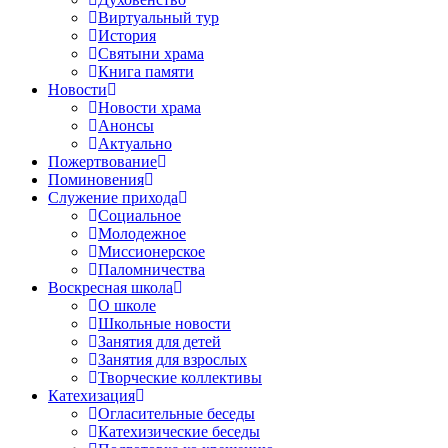
Виртуальный тур
История
Святыни храма
Книга памяти
Новости
Новости храма
Анонсы
Актуально
Пожертвование
Поминовения
Служение прихода
Социальное
Молодежное
Миссионерское
Паломничества
Воскресная школа
О школе
Школьные новости
Занятия для детей
Занятия для взрослых
Творческие коллективы
Катехизация
Огласительные беседы
Катехизические беседы