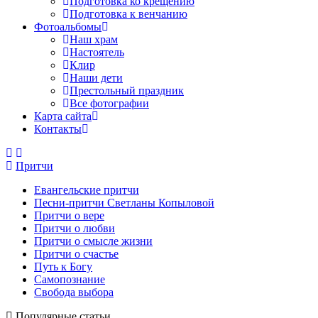
Подготовка ко крещению
Подготовка к венчанию
Фотоальбомы
Наш храм
Настоятель
Клир
Наши дети
Престольный праздник
Все фотографии
Карта сайта
Контакты
Притчи
Евангельские притчи
Песни-притчи Светланы Копыловой
Притчи о вере
Притчи о любви
Притчи о смысле жизни
Притчи о счастье
Путь к Богу
Самопознание
Свобода выбора
Популярные статьи