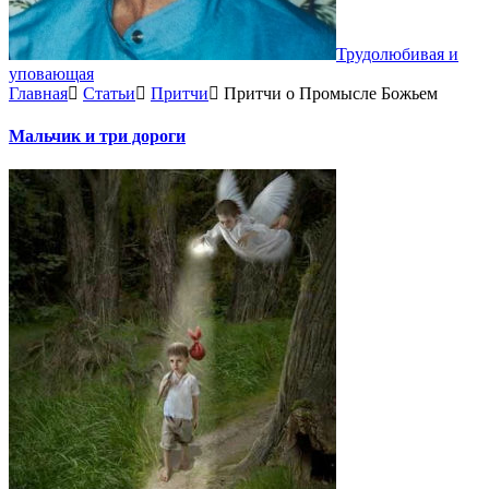
Трудолюбивая и
уповающая
Главная
Статьи
Притчи
Притчи о Промысле Божьем
Мальчик и три дороги