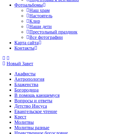
Фотоальбомы
Наш храм
Настоятель
Клир
Наши дети
Престольный праздник
Все фотографии
Карта сайта
Контакты
Новый Завет
Акафисты
Антропология
Блаженства
Богородица
В помощь кающемуся
Вопросы и ответы
Детство Иисуса
Евангельское чтение
Крест
Молитвы
Молитвы разные
Нравственное богословие