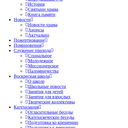
История
Святыни храма
Книга памяти
Новости
Новости храма
Анонсы
Актуально
Пожертвование
Поминовения
Служение прихода
Социальное
Молодежное
Миссионерское
Паломничества
Воскресная школа
О школе
Школьные новости
Занятия для детей
Занятия для взрослых
Творческие коллективы
Катехизация
Огласительные беседы
Катехизические беседы
Подготовка ко крещению
Подготовка к венчанию