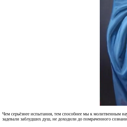
Чем серьёзнее испытания, тем способнее мы к молитвенным нау
задевали заблудших душ, не доходили до помраченного сознания