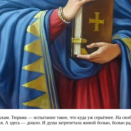
кам. Тюрьма — испытание такое, что куда уж серьёзнее. На сво
. А здесь — дошло. И душа затрепетала живой болью, болью радо