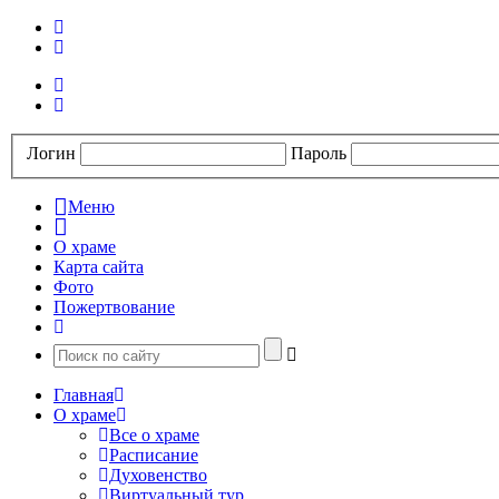
Логин
Пароль
Меню
О храме
Карта сайта
Фото
Пожертвование
Главная
О храме
Все о храме
Расписание
Духовенство
Виртуальный тур