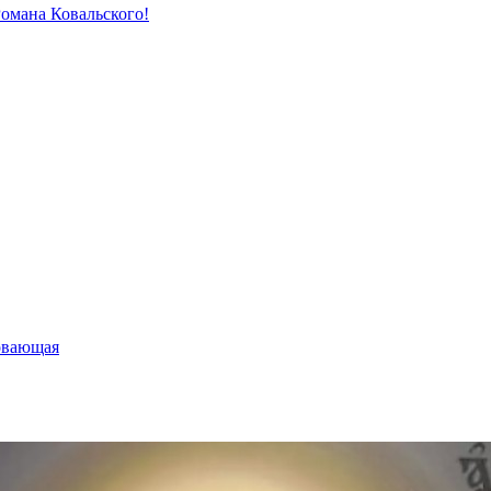
Романа Ковальского!
овающая