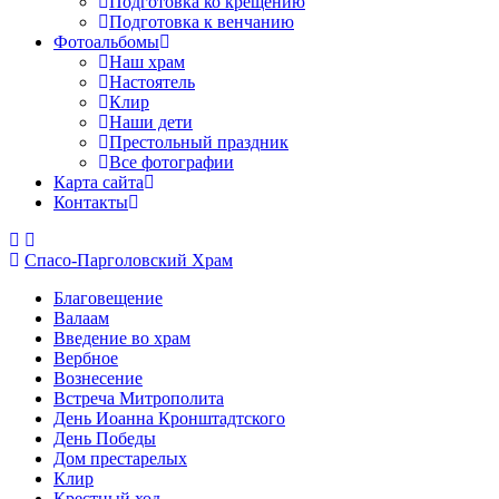
Подготовка ко крещению
Подготовка к венчанию
Фотоальбомы
Наш храм
Настоятель
Клир
Наши дети
Престольный праздник
Все фотографии
Карта сайта
Контакты
Спасо-Парголовский Храм
Благовещение
Валаам
Введение во храм
Вербное
Вознесение
Встреча Митрополита
День Иоанна Кронштадтского
День Победы
Дом престарелых
Клир
Крестный ход