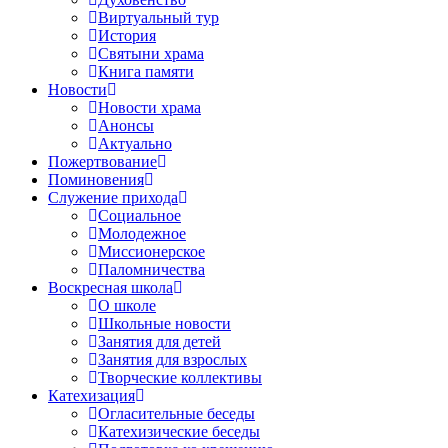
Виртуальный тур
История
Святыни храма
Книга памяти
Новости
Новости храма
Анонсы
Актуально
Пожертвование
Поминовения
Служение прихода
Социальное
Молодежное
Миссионерское
Паломничества
Воскресная школа
О школе
Школьные новости
Занятия для детей
Занятия для взрослых
Творческие коллективы
Катехизация
Огласительные беседы
Катехизические беседы