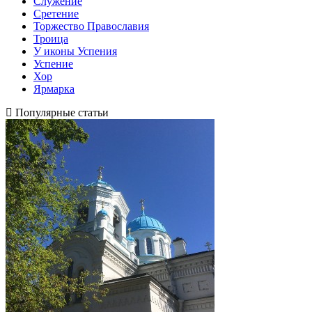
Служение
Сретение
Торжество Православия
Троица
У иконы Успения
Успение
Хор
Ярмарка
Популярные статьи