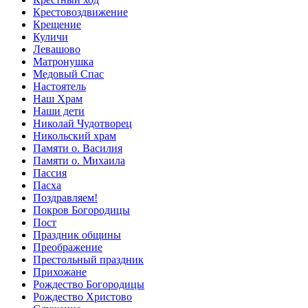
Крестовоздвижение
Крещение
Куличи
Левашово
Матронушка
Медовый Спас
Настоятель
Наш Храм
Наши дети
Николай Чудотворец
Никольский храм
Памяти о. Василия
Памяти о. Михаила
Пассия
Пасха
Поздравляем!
Покров Богородицы
Пост
Праздник общины
Преображение
Престольный праздник
Прихожане
Рождество Богородицы
Рождество Христово