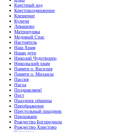
Крестный ход
Крестовоздвижение
Крещение
Куличи
Левашово
Матронушка
Медовый Спас
Настоятель
Наш Храм
Наши дети
Николай Чудотворец
Никольский храм
Памяти о. Василия
Памяти о. Михаила
Пассия
Пасха
Поздравляем!
Пост
Праздник общины
Преображение
Престольный праздник
Прихожане
Рождество Богородицы
Рождество Христово