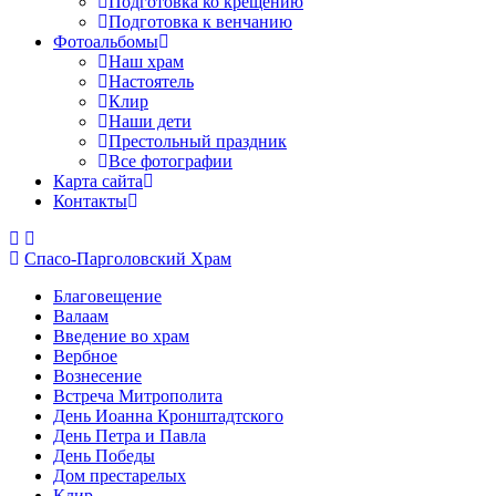
Подготовка ко крещению
Подготовка к венчанию
Фотоальбомы
Наш храм
Настоятель
Клир
Наши дети
Престольный праздник
Все фотографии
Карта сайта
Контакты
Спасо-Парголовский Храм
Благовещение
Валаам
Введение во храм
Вербное
Вознесение
Встреча Митрополита
День Иоанна Кронштадтского
День Петра и Павла
День Победы
Дом престарелых
Клир