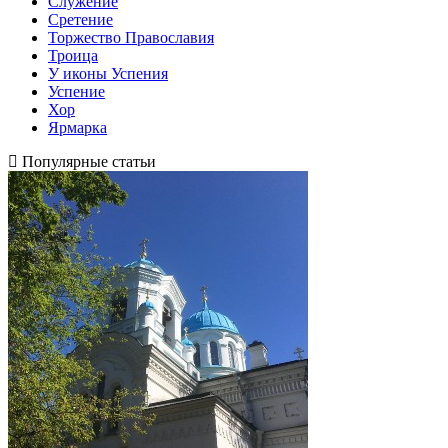
Служение
Сретение
Торжество Православия
Троица
У иконы Успения
Успение
Хор
Ярмарка
Популярные статьи