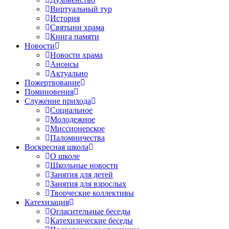
Виртуальный тур
История
Святыни храма
Книга памяти
Новости
Новости храма
Анонсы
Актуально
Пожертвование
Поминовения
Служение прихода
Социальное
Молодежное
Миссионерское
Паломничества
Воскресная школа
О школе
Школьные новости
Занятия для детей
Занятия для взрослых
Творческие коллективы
Катехизация
Огласительные беседы
Катехизические беседы