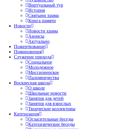
Виртуальный тур
История
Святыни храма
Книга памяти
Новости
Новости храма
Анонсы
Актуально
Пожертвование
Поминовения
Служение прихода
Социальное
Молодежное
Миссионерское
Паломничества
Воскресная школа
О школе
Школьные новости
Занятия для детей
Занятия для взрослых
Творческие коллективы
Катехизация
Огласительные беседы
Катехизические беседы