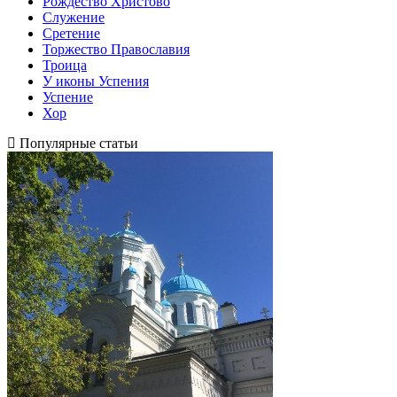
Рождество Христово
Служение
Сретение
Торжество Православия
Троица
У иконы Успения
Успение
Хор
Популярные статьи