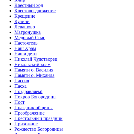
Крестный ход
Крестовоздвижение
Крещение
Куличи
Левашово
Матронушка
Медовый Спас
Настоятель
Наш Храм
Наши дети
Николай Чудотворец
Никольский храм
Памяти о. Василия
Памяти о. Михаила
Пассия
Пасха
Поздравляем!
Покров Богородицы
Пост
Праздник общины
Преображение
Престольный праздник
Прихожане
Рождество Богородицы