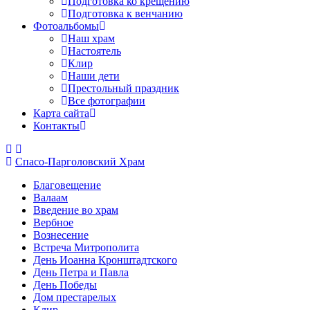
Подготовка ко крещению
Подготовка к венчанию
Фотоальбомы
Наш храм
Настоятель
Клир
Наши дети
Престольный праздник
Все фотографии
Карта сайта
Контакты
Спасо-Парголовский Храм
Благовещение
Валаам
Введение во храм
Вербное
Вознесение
Встреча Митрополита
День Иоанна Кронштадтского
День Петра и Павла
День Победы
Дом престарелых
Клир