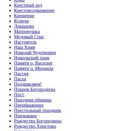
Крестный ход
Крестовоздвижение
Крещение
Куличи
Левашово
Матронушка
Медовый Спас
Настоятель
Наш Храм
Николай Чудотворец
Никольский храм
Памяти о. Василия
Памяти о. Михаила
Пассия
Пасха
Поздравляем!
Покров Богородицы
Пост
Праздник общины
Преображение
Престольный праздник
Прихожане
Рождество Богородицы
Рождество Христово