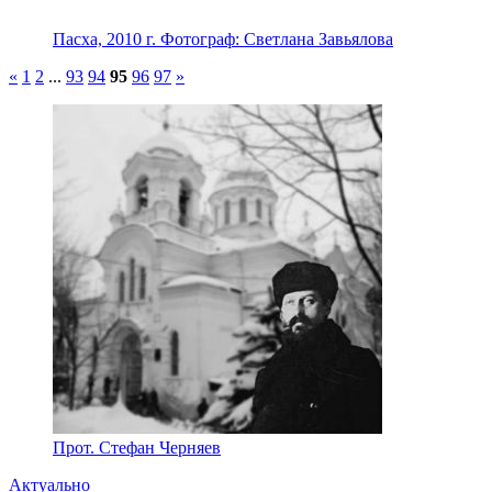
Пасха, 2010 г. Фотограф: Светлана Завьялова
«
1
2
...
93
94
95
96
97
»
Прот. Стефан Черняев
Актуально