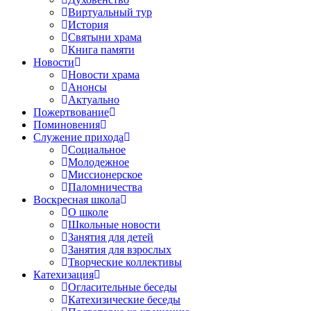
Виртуальный тур
История
Святыни храма
Книга памяти
Новости
Новости храма
Анонсы
Актуально
Пожертвование
Поминовения
Служение прихода
Социальное
Молодежное
Миссионерское
Паломничества
Воскресная школа
О школе
Школьные новости
Занятия для детей
Занятия для взрослых
Творческие коллективы
Катехизация
Огласительные беседы
Катехизические беседы