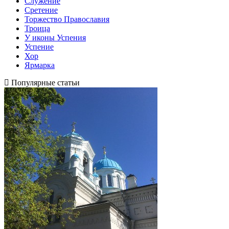
Служение
Сретение
Торжество Православия
Троица
У иконы Успения
Успение
Хор
Ярмарка
Популярные статьи