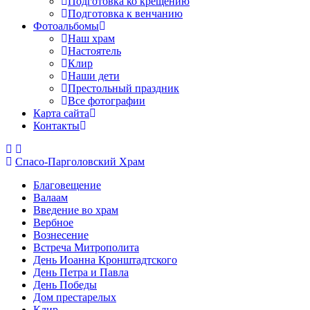
Подготовка ко крещению
Подготовка к венчанию
Фотоальбомы
Наш храм
Настоятель
Клир
Наши дети
Престольный праздник
Все фотографии
Карта сайта
Контакты
Спасо-Парголовский Храм
Благовещение
Валаам
Введение во храм
Вербное
Вознесение
Встреча Митрополита
День Иоанна Кронштадтского
День Петра и Павла
День Победы
Дом престарелых
Клир