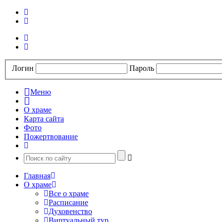
Логин
Пароль
Меню
О храме
Карта сайта
Фото
Пожертвование
Главная
О храме
Все о храме
Расписание
Духовенство
Виртуальный тур