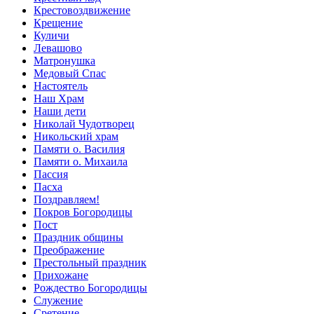
Крестовоздвижение
Крещение
Куличи
Левашово
Матронушка
Медовый Спас
Настоятель
Наш Храм
Наши дети
Николай Чудотворец
Никольский храм
Памяти о. Василия
Памяти о. Михаила
Пассия
Пасха
Поздравляем!
Покров Богородицы
Пост
Праздник общины
Преображение
Престольный праздник
Прихожане
Рождество Богородицы
Служение
Сретение