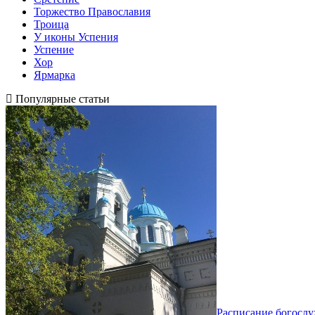
Торжество Православия
Троица
У иконы Успения
Успение
Хор
Ярмарка
Популярные статьи
Расписание богосл