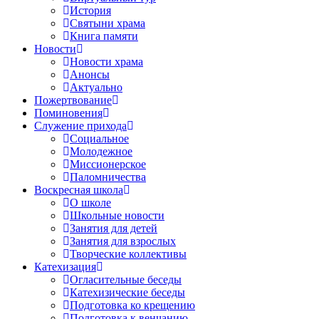
История
Святыни храма
Книга памяти
Новости
Новости храма
Анонсы
Актуально
Пожертвование
Поминовения
Служение прихода
Социальное
Молодежное
Миссионерское
Паломничества
Воскресная школа
О школе
Школьные новости
Занятия для детей
Занятия для взрослых
Творческие коллективы
Катехизация
Огласительные беседы
Катехизические беседы
Подготовка ко крещению
Подготовка к венчанию