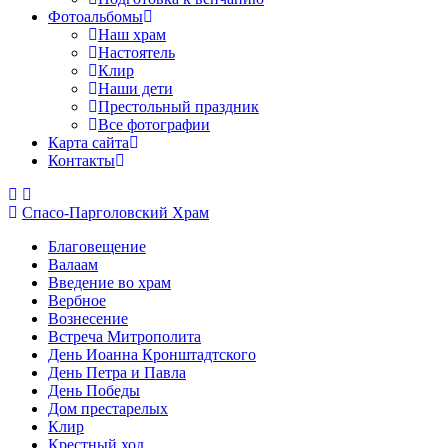
Фотоальбомы
Наш храм
Настоятель
Клир
Наши дети
Престольный праздник
Все фотографии
Карта сайта
Контакты
Спасо-Парголовский Храм
Благовещение
Валаам
Введение во храм
Вербное
Вознесение
Встреча Митрополита
День Иоанна Кронштадтского
День Петра и Павла
День Победы
Дом престарелых
Клир
Крестный ход