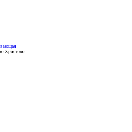
овающая
во Христово