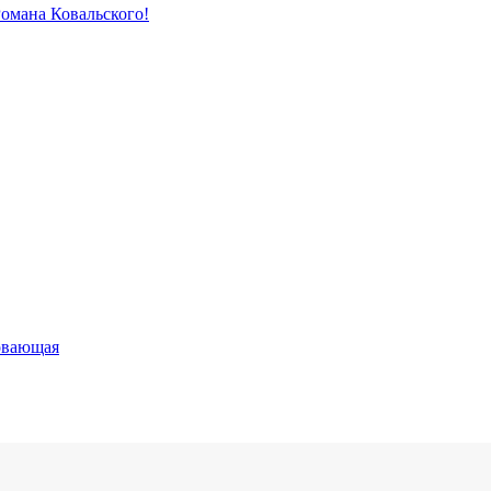
Романа Ковальского!
овающая