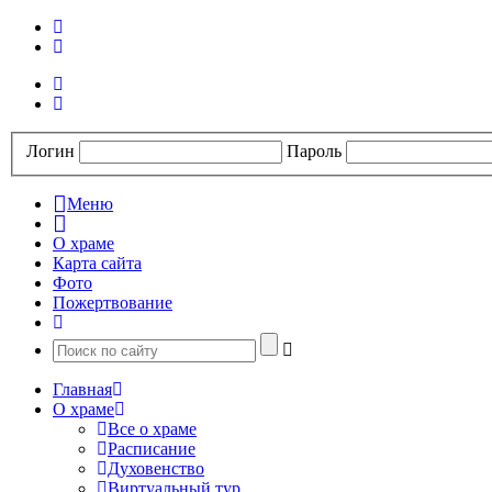
Логин
Пароль
Меню
О храме
Карта сайта
Фото
Пожертвование
Главная
О храме
Все о храме
Расписание
Духовенство
Виртуальный тур