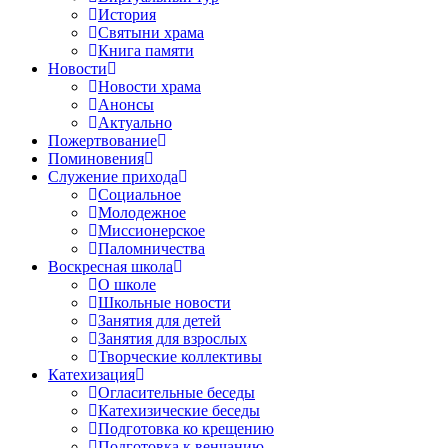
История
Святыни храма
Книга памяти
Новости
Новости храма
Анонсы
Актуально
Пожертвование
Поминовения
Служение прихода
Социальное
Молодежное
Миссионерское
Паломничества
Воскресная школа
О школе
Школьные новости
Занятия для детей
Занятия для взрослых
Творческие коллективы
Катехизация
Огласительные беседы
Катехизические беседы
Подготовка ко крещению
Подготовка к венчанию