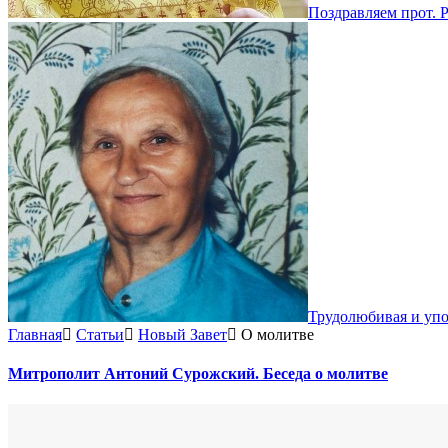
Поздравляем прот. 
Трудолюбивая и уп
Главная
Статьи
Новый Завет
О молитве
Митрополит Антоний Сурожский. Беседа о молитве