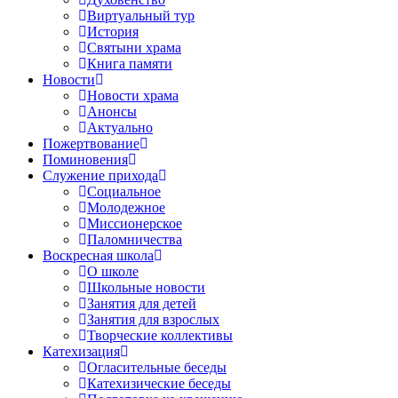
Виртуальный тур
История
Святыни храма
Книга памяти
Новости
Новости храма
Анонсы
Актуально
Пожертвование
Поминовения
Служение прихода
Социальное
Молодежное
Миссионерское
Паломничества
Воскресная школа
О школе
Школьные новости
Занятия для детей
Занятия для взрослых
Творческие коллективы
Катехизация
Огласительные беседы
Катехизические беседы