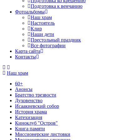
Подготовка ко крещению
Подготовка к венчанию
Фотоальбомы
Наш храм
Настоятель
Клир
Наши дети
Престольный праздник
Все фотографии
Карта сайта
Контакты
Наш храм
60+
Анонсы
Братство трезвости
Духовенство
Исаакиевский собор
История храма
Катехизация
Киноклуб "Остров"
Книга памяти
Миссионерские листовки
Миссионерское служение