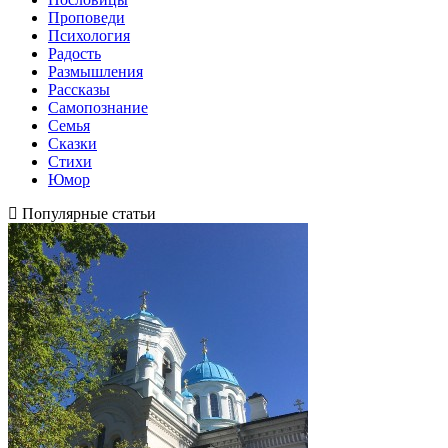
Проповеди
Психология
Радость
Размышления
Рассказы
Самопознание
Семья
Сказки
Стихи
Юмор
Популярные статьи