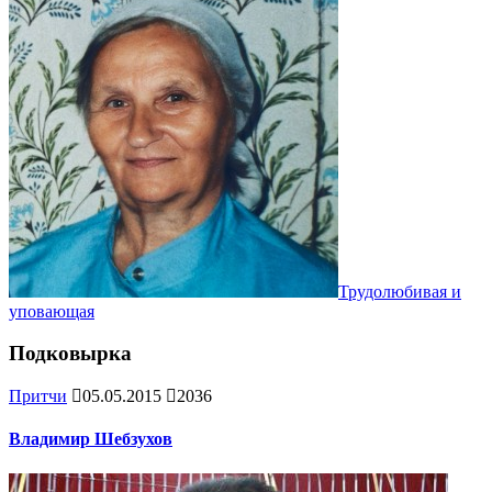
Трудолюбивая и
уповающая
Подковырка
Притчи
05.05.2015
2036
Владимир Шебзухов