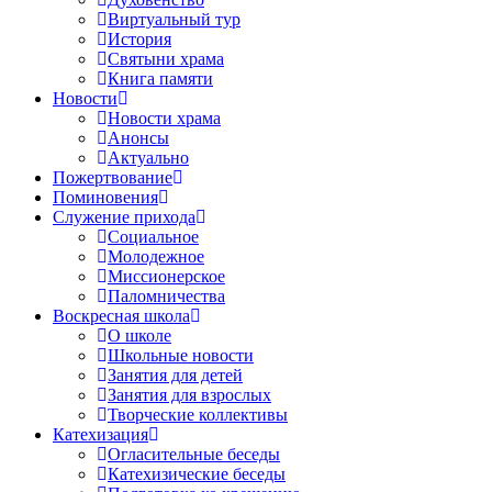
Виртуальный тур
История
Святыни храма
Книга памяти
Новости
Новости храма
Анонсы
Актуально
Пожертвование
Поминовения
Служение прихода
Социальное
Молодежное
Миссионерское
Паломничества
Воскресная школа
О школе
Школьные новости
Занятия для детей
Занятия для взрослых
Творческие коллективы
Катехизация
Огласительные беседы
Катехизические беседы