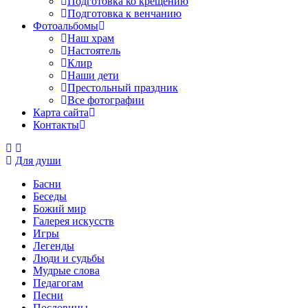
Подготовка ко крещению
Подготовка к венчанию
Фотоальбомы
Наш храм
Настоятель
Клир
Наши дети
Престольный праздник
Все фотографии
Карта сайта
Контакты
Для души
Басни
Беседы
Божий мир
Галерея искусств
Игры
Легенды
Люди и судьбы
Мудрые слова
Педагогам
Песни
Пословицы