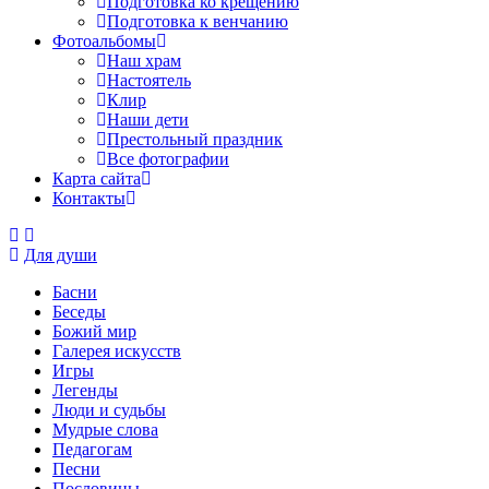
Подготовка ко крещению
Подготовка к венчанию
Фотоальбомы
Наш храм
Настоятель
Клир
Наши дети
Престольный праздник
Все фотографии
Карта сайта
Контакты
Для души
Басни
Беседы
Божий мир
Галерея искусств
Игры
Легенды
Люди и судьбы
Мудрые слова
Педагогам
Песни
Пословицы