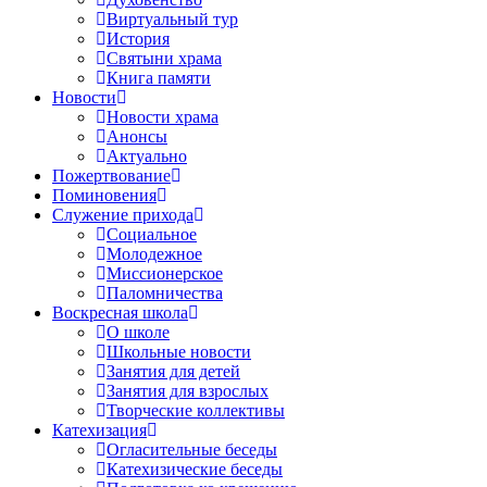
Виртуальный тур
История
Святыни храма
Книга памяти
Новости
Новости храма
Анонсы
Актуально
Пожертвование
Поминовения
Служение прихода
Социальное
Молодежное
Миссионерское
Паломничества
Воскресная школа
О школе
Школьные новости
Занятия для детей
Занятия для взрослых
Творческие коллективы
Катехизация
Огласительные беседы
Катехизические беседы