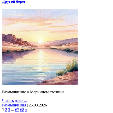
Другой берег
Размышление о Мариином стоянии.
Читать далее...
Размышления
|
25.03.2026
1
2
3
...
67
68
»