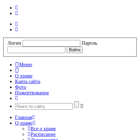
Логин
Пароль
Меню
О храме
Карта сайта
Фото
Пожертвование
Главная
О храме
Все о храме
Расписание
Духовенство