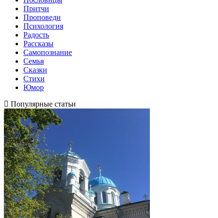
Притчи
Проповеди
Психология
Радость
Рассказы
Самопознание
Семья
Сказки
Стихи
Юмор
Популярные статьи