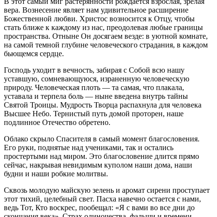
В этот самый миг растерянности рождается взрослая, зрелая
вера. Вознесение являет нам удивительное расширение
Божественной любви. Христос возносится к Отцу, чтобы
стать ближе к каждому из нас, преодолевая любые границы
пространства. Отныне Он досягаем везде: в уютной комнате,
на самой темной глубине человеческого страдания, в каждом
бьющемся сердце.
Господь уходит в вечность, забирая с Собой всю нашу
уставшую, сомневающуюся, израненную человеческую
природу. Человеческая плоть — та самая, что плакала,
уставала и терпела боль — ныне введена внутрь тайны
Святой Троицы. Мудрость Творца распахнула для человека
Высшее Небо. Тернистый путь домой проторен, наше
подлинное Отечество обретено.
Облако скрыло Спасителя в самый момент благословения.
Его руки, поднятые над учениками, так и остались
простертыми над миром. Это благословение длится прямо
сейчас, накрывая невидимым куполом наши дома, наши
будни и наши робкие молитвы.
Сквозь молодую майскую зелень и аромат сирени проступает
этот тихий, целебный свет. Пасха навечно остается с нами,
ведь Тот, Кто воскрес, пообещал: «Я с вами во все дни до
скончания века». Страх одиночества, фальши и времени