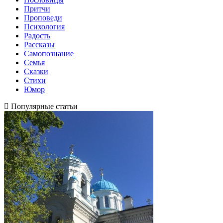
Притчи
Проповеди
Психология
Радость
Рассказы
Самопознание
Семья
Сказки
Стихи
Юмор
Популярные статьи