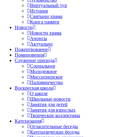
Виртуальный тур
История
Святыни храма
Книга памяти
Новости
Новости храма
Анонсы
Актуально
Пожертвование
Поминовения
Служение прихода
Социальное
Молодежное
Миссионерское
Паломничества
Воскресная школа
О школе
Школьные новости
Занятия для детей
Занятия для взрослых
Творческие коллективы
Катехизация
Огласительные беседы
Катехизические беседы