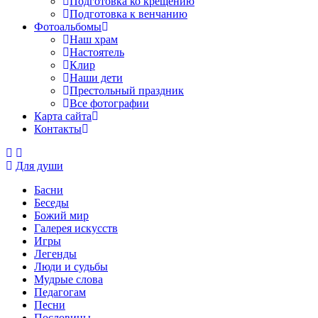
Подготовка ко крещению
Подготовка к венчанию
Фотоальбомы
Наш храм
Настоятель
Клир
Наши дети
Престольный праздник
Все фотографии
Карта сайта
Контакты
Для души
Басни
Беседы
Божий мир
Галерея искусств
Игры
Легенды
Люди и судьбы
Мудрые слова
Педагогам
Песни
Пословицы