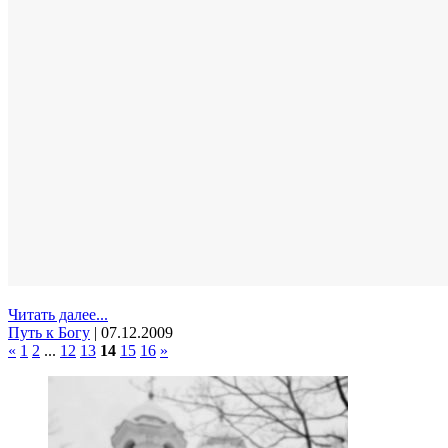
Читать далее...
Путь к Богу
|
07.12.2009
«
1
2
...
12
13
14
15
16
»