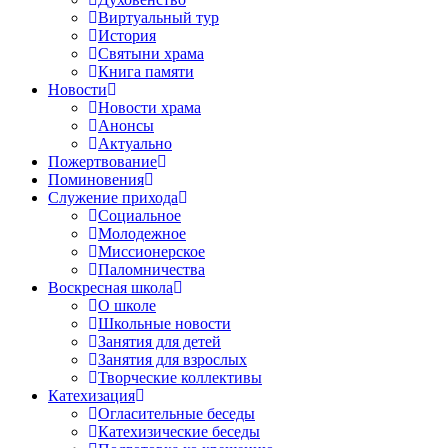
Виртуальный тур
История
Святыни храма
Книга памяти
Новости
Новости храма
Анонсы
Актуально
Пожертвование
Поминовения
Служение прихода
Социальное
Молодежное
Миссионерское
Паломничества
Воскресная школа
О школе
Школьные новости
Занятия для детей
Занятия для взрослых
Творческие коллективы
Катехизация
Огласительные беседы
Катехизические беседы