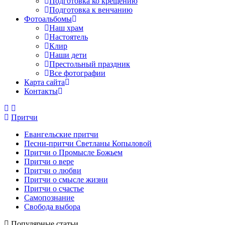
Подготовка ко крещению
Подготовка к венчанию
Фотоальбомы
Наш храм
Настоятель
Клир
Наши дети
Престольный праздник
Все фотографии
Карта сайта
Контакты
Притчи
Евангельские притчи
Песни-притчи Светланы Копыловой
Притчи о Промысле Божьем
Притчи о вере
Притчи о любви
Притчи о смысле жизни
Притчи о счастье
Самопознание
Свобода выбора
Популярные статьи