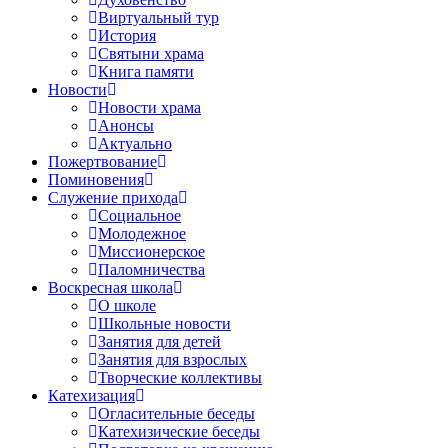
Виртуальный тур
История
Святыни храма
Книга памяти
Новости
Новости храма
Анонсы
Актуально
Пожертвование
Поминовения
Служение прихода
Социальное
Молодежное
Миссионерское
Паломничества
Воскресная школа
О школе
Школьные новости
Занятия для детей
Занятия для взрослых
Творческие коллективы
Катехизация
Огласительные беседы
Катехизические беседы