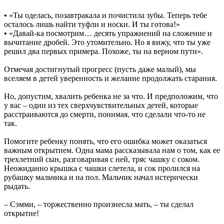
•
«Ты оделась, позавтракала и почистила зубы. Теперь тебе
осталось лишь найти туфли и носки. И ты готова!»
•
«Давай-ка посмотрим… десять упражнений на сложение и
вычитание дробей. Это утомительно. Но я вижу, что ты уже
решил два первых примера. Похоже, ты на верном пути».
Отмечая достигнутый прогресс (пусть даже малый), мы
вселяем в детей уверенность и желание продолжать старания.
Но, допустим, хвалить ребенка не за что. И предположим, что
у вас – один из тех сверхчувствительных детей, которые
расстраиваются до смерти, понимая, что сделали что-то не
так.
Помогите ребенку понять, что его ошибка может оказаться
важным открытием. Одна мама рассказывала нам о том, как ее
трехлетний сын, разговаривая с ней, тряс чашку с соком.
Неожиданно крышка с чашки слетела, и сок пролился на
рубашку мальчика и на пол. Мальчик начал истерически
рыдать.
– Сэмми, – торжественно произнесла мать, – ты сделал
открытие!