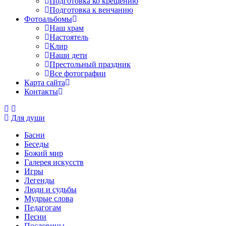
Подготовка ко крещению
Подготовка к венчанию
Фотоальбомы
Наш храм
Настоятель
Клир
Наши дети
Престольный праздник
Все фотографии
Карта сайта
Контакты
Для души
Басни
Беседы
Божий мир
Галерея искусств
Игры
Легенды
Люди и судьбы
Мудрые слова
Педагогам
Песни
Пословицы