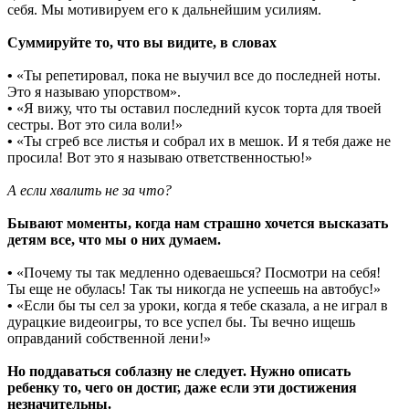
себя. Мы мотивируем его к дальнейшим усилиям.
Суммируйте то, что вы видите, в словах
•
«Ты репетировал, пока не выучил все до последней ноты.
Это я называю упорством».
•
«Я вижу, что ты оставил последний кусок торта для твоей
сестры. Вот это сила воли!»
•
«Ты сгреб все листья и собрал их в мешок. И я тебя даже не
просила! Вот это я называю ответственностью!»
А если хвалить не за что?
Бывают моменты, когда нам страшно хочется высказать
детям все, что мы о них думаем.
•
«Почему ты так медленно одеваешься? Посмотри на себя!
Ты еще не обулась! Так ты никогда не успеешь на автобус!»
•
«Если бы ты сел за уроки, когда я тебе сказала, а не играл в
дурацкие видеоигры, то все успел бы. Ты вечно ищешь
оправданий собственной лени!»
Но поддаваться соблазну не следует. Нужно описать
ребенку то, чего он достиг, даже если эти достижения
незначительны.