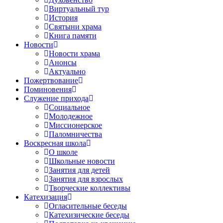
Виртуальный тур
История
Святыни храма
Книга памяти
Новости
Новости храма
Анонсы
Актуально
Пожертвование
Поминовения
Служение прихода
Социальное
Молодежное
Миссионерское
Паломничества
Воскресная школа
О школе
Школьные новости
Занятия для детей
Занятия для взрослых
Творческие коллективы
Катехизация
Огласительные беседы
Катехизические беседы