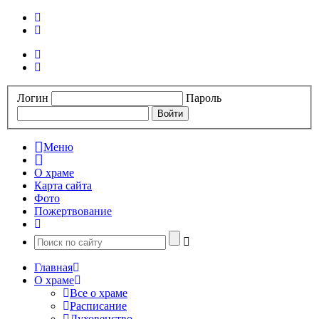
Логин
Пароль
Меню
О храме
Карта сайта
Фото
Пожертвование
Главная
О храме
Все о храме
Расписание
Духовенство