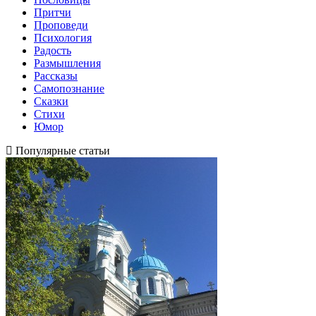
Притчи
Проповеди
Психология
Радость
Размышления
Рассказы
Самопознание
Сказки
Стихи
Юмор
Популярные статьи