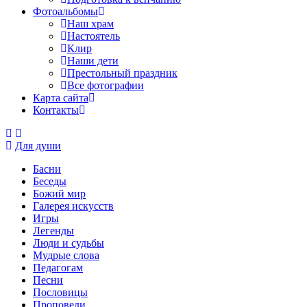
Фотоальбомы
Наш храм
Настоятель
Клир
Наши дети
Престольный праздник
Все фотографии
Карта сайта
Контакты
Для души
Басни
Беседы
Божий мир
Галерея искусств
Игры
Легенды
Люди и судьбы
Мудрые слова
Педагогам
Песни
Пословицы
Проповеди