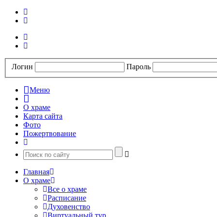
Логин
Пароль
Меню
О храме
Карта сайта
Фото
Пожертвование
Главная
О храме
Все о храме
Расписание
Духовенство
Виртуальный тур