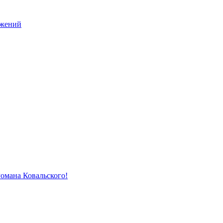
ужений
Романа Ковальского!