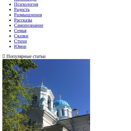
Психология
Радость
Размышления
Рассказы
Самопознание
Семья
Сказки
Стихи
Юмор
Популярные статьи