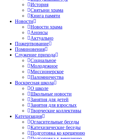
История
Святыни храма
Книга памяти
Новости
Новости храма
Анонсы
Актуально
Пожертвование
Поминовения
Служение прихода
Социальное
Молодежное
Миссионерское
Паломничества
Воскресная школа
О школе
Школьные новости
Занятия для детей
Занятия для взрослых
Творческие коллективы
Катехизация
Огласительные беседы
Катехизические беседы
Подготовка ко крещению
Подготовка к венчанию