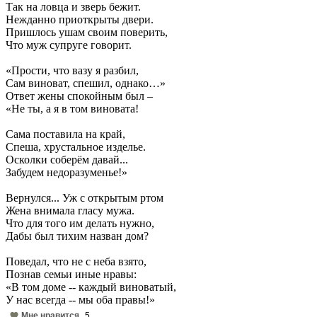
Так на ловца и зверь бежит.
Нежданно приоткрыты двери.
Пришлось ушам своим поверить,
Что муж супруге говорит.
«Прости, что вазу я разбил,
Сам виноват, спешил, однако…»
Ответ жены спокойным был –
«Не ты, а я в том виновата!
Сама поставила на край,
Спеша, хрустальное изделье.
Осколки соберём давай...
Забудем недоразуменье!»
Вернулся... Уж с открытым ртом
Жена внимала гласу мужа.
Что для того им делать нужно,
Дабы был тихим назван дом?
Поведал, что не с неба взято,
Познав семьи иные нравы:
«В том доме -- каждый виноватый,
У нас всегда -- мы оба правы!»
Мне нравится
5