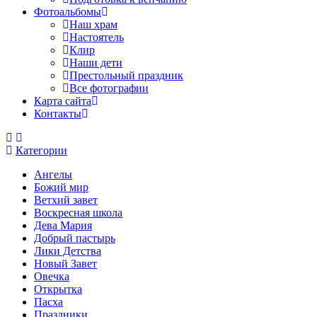
Фотоальбомы
Наш храм
Настоятель
Клир
Наши дети
Престольный праздник
Все фотографии
Карта сайта
Контакты
Категории
Ангелы
Божий мир
Ветхий завет
Воскресная школа
Дева Мария
Добрый пастырь
Лики Детства
Новый Завет
Овечка
Открытка
Пасха
Праздники