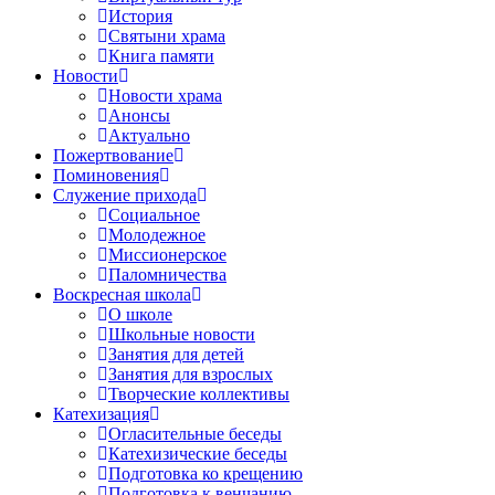
История
Святыни храма
Книга памяти
Новости
Новости храма
Анонсы
Актуально
Пожертвование
Поминовения
Служение прихода
Социальное
Молодежное
Миссионерское
Паломничества
Воскресная школа
О школе
Школьные новости
Занятия для детей
Занятия для взрослых
Творческие коллективы
Катехизация
Огласительные беседы
Катехизические беседы
Подготовка ко крещению
Подготовка к венчанию