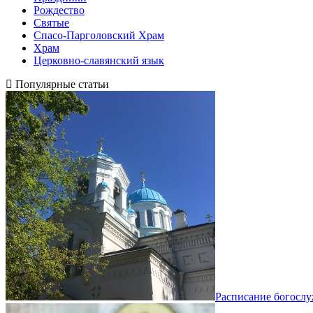
Рождество
Святые
Спасо-Парголовский Храм
Храм
Церковно-славянский язык
Популярные статьи
Расписание богосл