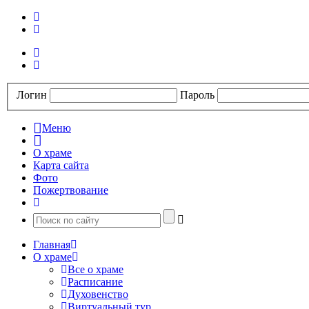
Логин
Пароль
Меню
О храме
Карта сайта
Фото
Пожертвование
Главная
О храме
Все о храме
Расписание
Духовенство
Виртуальный тур